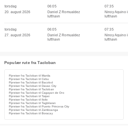
torsdag
06:05
07:35
20. august 2026
Daniel Z Romualdez
Ninoy Aquino i
lufthavn
lufthavn
torsdag
06:05
07:35
27. august 2026
Daniel Z Romualdez
Ninoy Aquino i
lufthavn
lufthavn
Populær rute fra Tacloban
Flyreiser fra Tacloban til Manila
Flyreiser fra Tacloban til Cebu
Flyreiser fra Tacloban til Bacolod
Flyreiser fra Tacloban til Davao City
Flyreiser fra Tacloban til Tacloban
Flyreiser fra Tacloban til Cagayan de Oro
Flyreiser fra Tacloban til Taipei
Flyreiser fra Tacloban til Iloilo
Flyreiser fra Tacloban til Tagbilaran
Flyreiser fra Tacloban til Puerto Princesa City
Flyreiser fra Tacloban til Zamboanga
Flyreiser fra Tacloban til Boracay