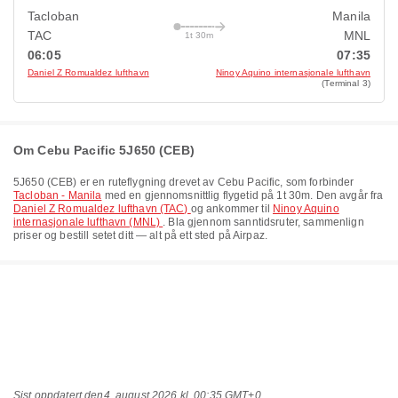
Tacloban
Manila
TAC
MNL
1t 30m
06:05
07:35
Daniel Z Romualdez lufthavn
Ninoy Aquino internasjonale lufthavn
(Terminal 3)
Om Cebu Pacific 5J650 (CEB)
5J650
(
CEB
) er en ruteflygning drevet av
Cebu Pacific
, som forbinder
Tacloban - Manila
med en gjennomsnittlig flygetid på
1t 30m
. Den avgår fra
Daniel Z Romualdez lufthavn (TAC)
og ankommer til
Ninoy Aquino
internasjonale lufthavn (MNL)
. Bla gjennom sanntidsruter, sammenlign
priser og bestill setet ditt — alt på ett sted på Airpaz.
Sist oppdatert den
4. august 2026 kl. 00:35 GMT+0