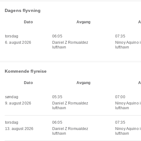
Dagens flyvning
Dato
Avgang
A
torsdag
06:05
07:35
6. august 2026
Daniel Z Romualdez
Ninoy Aquino i
lufthavn
lufthavn
Kommende flyreise
Dato
Avgang
A
søndag
05:35
07:00
9. august 2026
Daniel Z Romualdez
Ninoy Aquino i
lufthavn
lufthavn
torsdag
06:05
07:35
13. august 2026
Daniel Z Romualdez
Ninoy Aquino i
lufthavn
lufthavn