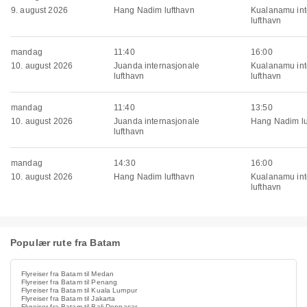
9. august 2026
Hang Nadim lufthavn
Kualanamu int
lufthavn
mandag
11:40
16:00
10. august 2026
Juanda internasjonale
Kualanamu int
lufthavn
lufthavn
mandag
11:40
13:50
10. august 2026
Juanda internasjonale
Hang Nadim lu
lufthavn
mandag
14:30
16:00
10. august 2026
Hang Nadim lufthavn
Kualanamu int
lufthavn
Populær rute fra Batam
Flyreiser fra Batam til Medan
Flyreiser fra Batam til Penang
Flyreiser fra Batam til Kuala Lumpur
Flyreiser fra Batam til Jakarta
Flyreiser fra Batam til Bali Denpasar