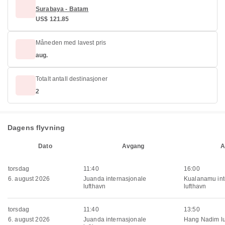
Surabaya - Batam
US$ 121.85
Måneden med lavest pris
aug.
Totalt antall destinasjoner
2
Dagens flyvning
Dato
Avgang
A
torsdag
11:40
16:00
6. august 2026
Juanda internasjonale
Kualanamu int
lufthavn
lufthavn
torsdag
11:40
13:50
6. august 2026
Juanda internasjonale
Hang Nadim lu