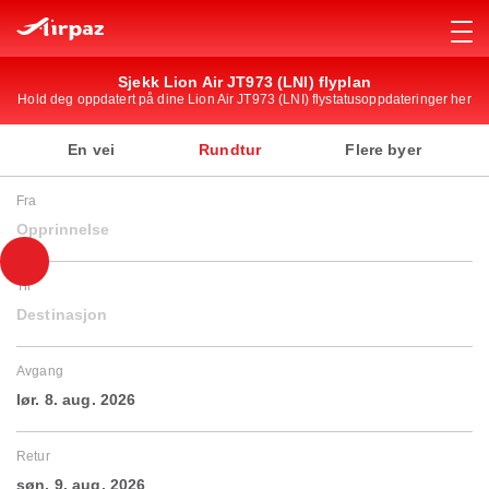
Sjekk Lion Air JT973 (LNI) flyplan
Hold deg oppdatert på dine Lion Air JT973 (LNI) flystatusoppdateringer her
En vei
Rundtur
Flere byer
Fra
Opprinnelse
Til
Destinasjon
Avgang
lør. 8. aug. 2026
Retur
søn. 9. aug. 2026