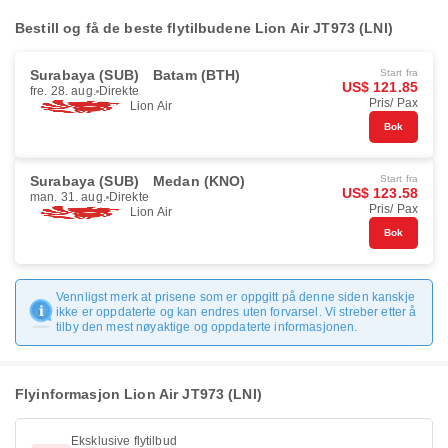
Bestill og få de beste flytilbudene Lion Air JT973 (LNI)
Surabaya (SUB)
Batam (BTH)
Start fra
US$ 121.85
fre. 28. aug.
Direkte
Pris/ Pax
Lion Air
Bok
Surabaya (SUB)
Medan (KNO)
Start fra
US$ 123.58
man. 31. aug.
Direkte
Pris/ Pax
Lion Air
Bok
Vennligst merk at prisene som er oppgitt på denne siden kanskje
ikke er oppdaterte og kan endres uten forvarsel. Vi streber etter å
tilby den mest nøyaktige og oppdaterte informasjonen.
Flyinformasjon Lion Air JT973 (LNI)
Eksklusive flytilbud