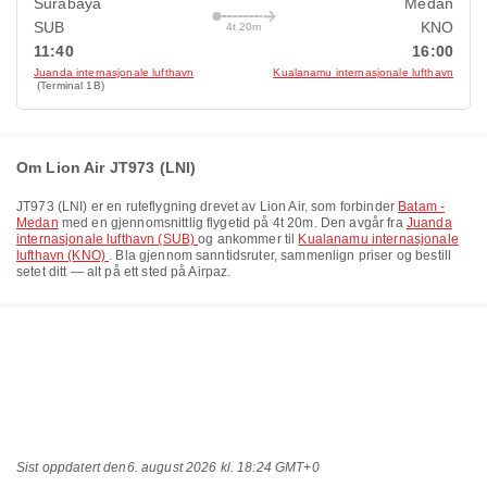
Surabaya
Medan
SUB
KNO
4t 20m
11:40
16:00
Juanda internasjonale lufthavn
Kualanamu internasjonale lufthavn
(Terminal 1B)
Om Lion Air JT973 (LNI)
JT973
(
LNI
) er en ruteflygning drevet av
Lion Air
, som forbinder
Batam -
Medan
med en gjennomsnittlig flygetid på
4t 20m
. Den avgår fra
Juanda
internasjonale lufthavn (SUB)
og ankommer til
Kualanamu internasjonale
lufthavn (KNO)
. Bla gjennom sanntidsruter, sammenlign priser og bestill
setet ditt — alt på ett sted på Airpaz.
Sist oppdatert den
6. august 2026 kl. 18:24 GMT+0