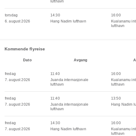
lufthavn
torsdag
14:30
16:00
6. august 2026
Hang Nadim lufthavn
Kualanamu int
lufthavn
Kommende flyreise
Dato
Avgang
A
fredag
11:40
16:00
7. august 2026
Juanda internasjonale
Kualanamu int
lufthavn
lufthavn
fredag
11:40
13:50
7. august 2026
Juanda internasjonale
Hang Nadim lu
lufthavn
fredag
14:30
16:00
7. august 2026
Hang Nadim lufthavn
Kualanamu int
lufthavn