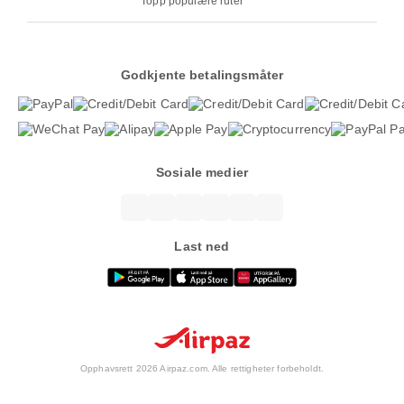
Topp populære ruter
Godkjente betalingsmåter
Sosiale medier
Last ned
Opphavsrett 2026 Airpaz.com. Alle rettigheter forbeholdt.