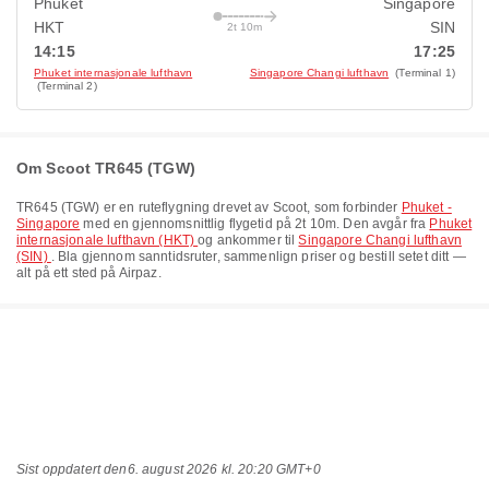
Phuket
Singapore
HKT
SIN
2t 10m
14:15
17:25
Phuket internasjonale lufthavn
Singapore Changi lufthavn
(Terminal 1)
(Terminal 2)
Om Scoot TR645 (TGW)
TR645
(
TGW
) er en ruteflygning drevet av
Scoot
, som forbinder
Phuket -
Singapore
med en gjennomsnittlig flygetid på
2t 10m
. Den avgår fra
Phuket
internasjonale lufthavn (HKT)
og ankommer til
Singapore Changi lufthavn
(SIN)
. Bla gjennom sanntidsruter, sammenlign priser og bestill setet ditt —
alt på ett sted på Airpaz.
Sist oppdatert den
6. august 2026 kl. 20:20 GMT+0