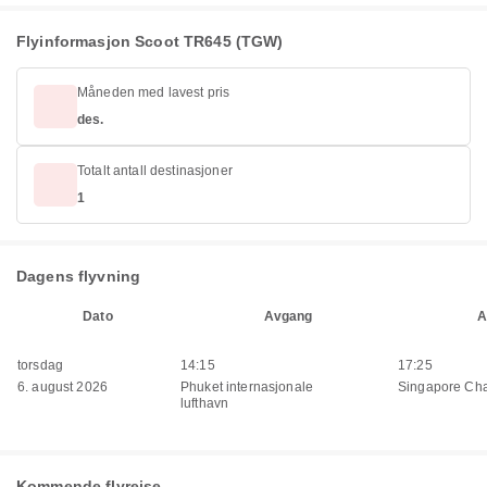
Flyinformasjon Scoot TR645 (TGW)
Måneden med lavest pris
des.
Totalt antall destinasjoner
1
Dagens flyvning
Dato
Avgang
A
torsdag
14:15
17:25
6. august 2026
Phuket internasjonale
Singapore Cha
lufthavn
Kommende flyreise