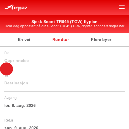
Sjekk Scoot TR645 (TGW) flyplan
Hold deg oppdatert på dine Scoot TR645 (TGW) flystatusoppdateringer her
En vei
Rundtur
Flere byer
Fra
Opprinnelse
Til
Destinasjon
Avgang
lør. 8. aug. 2026
Retur
søn. 9. aug. 2026