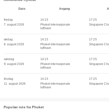
Dato
Avgang
A
fredag
14:15
17:25
7. august 2026
Phuket internasjonale
Singapore Cha
lufthavn
lørdag
14:15
17:25
8. august 2026
Phuket internasjonale
Singapore Cha
lufthavn
søndag
14:15
17:25
9. august 2026
Phuket internasjonale
Singapore Cha
lufthavn
tirsdag
14:15
17:25
11. august 2026
Phuket internasjonale
Singapore Cha
lufthavn
Populær rute fra Phuket