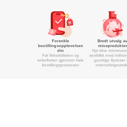
Forenkle
Bredt utvalg a
bestillingsopplevelsen
reiseprodukter
din
Nyt dine minnever
Føl fleksibiliteten og
øyeblikk med million
enkelheten gjennom hele
gunstige flyreiser
bestillingsprosessen
overnattingssted