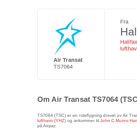
Fra
Hal
Halifa
luftha
Air Transat
TS7064
Om Air Transat TS7064 (TSC
TS7064
(
TSC
) er en ruteflygning drevet av
Air Tra
lufthavn (YHZ)
og ankommer til
John C Munro Hami
på Airpaz.