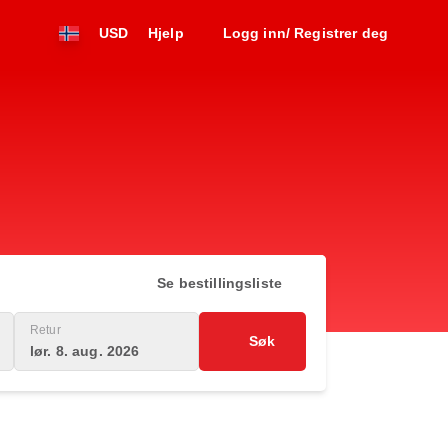
USD
Hjelp
Logg inn/ Registrer deg
Se bestillingsliste
Retur
Søk
lør. 8. aug. 2026