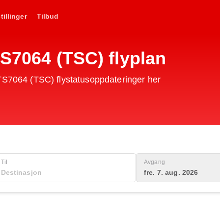
tillinger
Tilbud
TS7064 (TSC) flyplan
 TS7064 (TSC) flystatusoppdateringer her
Til
Avgang
fre. 7. aug. 2026