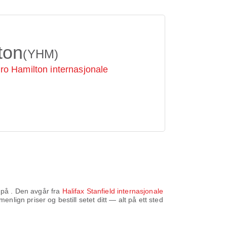
ton
(YHM)
o Hamilton internasjonale
d på
. Den avgår fra
Halifax Stanfield internasjonale
nlign priser og bestill setet ditt — alt på ett sted