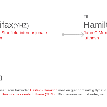
Til
ifax
Hamil
(YHZ)
x Stanfield internasjonale
John C Munr
vn
lufthavn
)
nsat
, som forbinder
Halifax - Hamilton
med en gjennomsnittlig flygeti
lton internasjonale lufthavn (YHM)
. Bla gjennom sanntidsruter, samme