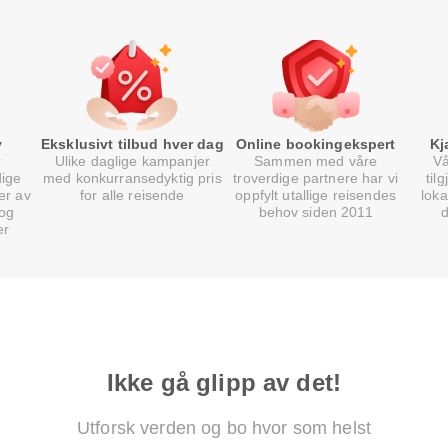
v
Eksklusivt tilbud hver dag
Online bookingekspert
Kj
Ulike daglige kampanjer
Sammen med våre
Vå
dige
med konkurransedyktig pris
troverdige partnere har vi
til
er av
for alle reisende
oppfylt utallige reisendes
loka
 og
behov siden 2011
er
Ikke gå glipp av det!
Utforsk verden og bo hvor som helst