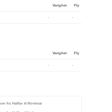
Varighet
Fly
n
-
-
Varighet
Fly
n
-
-
iser fra Halifax til Montreal