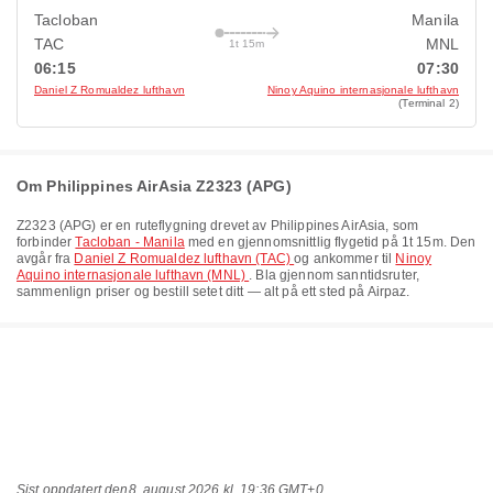
Tacloban
Manila
TAC
MNL
1t 15m
06:15
07:30
Daniel Z Romualdez lufthavn
Ninoy Aquino internasjonale lufthavn
(Terminal 2)
Om Philippines AirAsia Z2323 (APG)
Z2323
(
APG
) er en ruteflygning drevet av
Philippines AirAsia
, som
forbinder
Tacloban - Manila
med en gjennomsnittlig flygetid på
1t 15m
. Den
avgår fra
Daniel Z Romualdez lufthavn (TAC)
og ankommer til
Ninoy
Aquino internasjonale lufthavn (MNL)
. Bla gjennom sanntidsruter,
sammenlign priser og bestill setet ditt — alt på ett sted på Airpaz.
Sist oppdatert den
8. august 2026 kl. 19:36 GMT+0