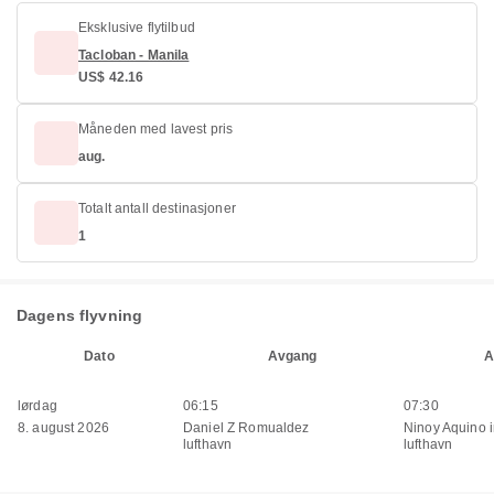
Eksklusive flytilbud
Tacloban - Manila
US$ 42.16
Måneden med lavest pris
aug.
Totalt antall destinasjoner
1
Dagens flyvning
Dato
Avgang
A
lørdag
06:15
07:30
8. august 2026
Daniel Z Romualdez
Ninoy Aquino i
lufthavn
lufthavn