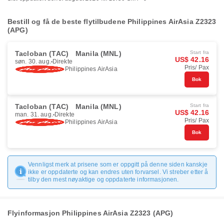
Bestill og få de beste flytilbudene Philippines AirAsia Z2323
(APG)
Tacloban (TAC)
Manila (MNL)
Start fra
US$ 42.16
søn. 30. aug.
Direkte
Pris/ Pax
Philippines AirAsia
Bok
Tacloban (TAC)
Manila (MNL)
Start fra
US$ 42.16
man. 31. aug.
Direkte
Pris/ Pax
Philippines AirAsia
Bok
Vennligst merk at prisene som er oppgitt på denne siden kanskje
ikke er oppdaterte og kan endres uten forvarsel. Vi streber etter å
tilby den mest nøyaktige og oppdaterte informasjonen.
Flyinformasjon Philippines AirAsia Z2323 (APG)