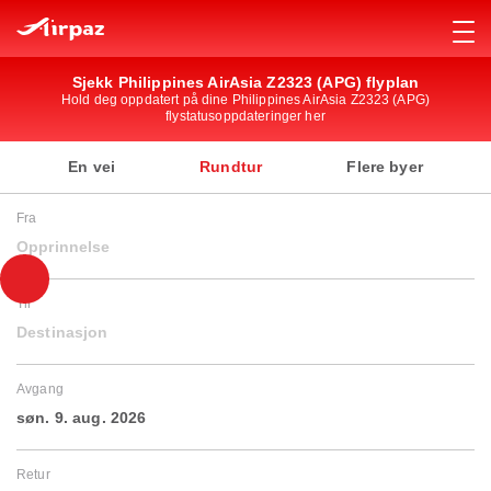
Sjekk Philippines AirAsia Z2323 (APG) flyplan
Hold deg oppdatert på dine Philippines AirAsia Z2323 (APG)
flystatusoppdateringer her
En vei
Rundtur
Flere byer
Fra
Opprinnelse
Til
Destinasjon
Avgang
søn. 9. aug. 2026
Retur