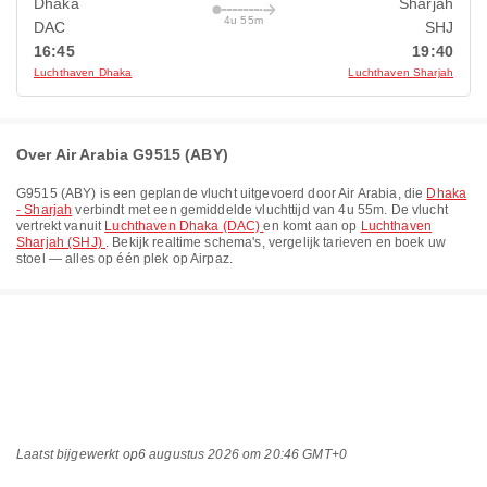
Dhaka
Sharjah
4u 55m
DAC
SHJ
16:45
19:40
Luchthaven Dhaka
Luchthaven Sharjah
Over Air Arabia G9515 (ABY)
G9515
(
ABY
) is een geplande vlucht uitgevoerd door
Air Arabia
, die
Dhaka
- Sharjah
verbindt met een gemiddelde vluchttijd van
4u 55m
. De vlucht
vertrekt vanuit
Luchthaven Dhaka (DAC)
en komt aan op
Luchthaven
Sharjah (SHJ)
. Bekijk realtime schema's, vergelijk tarieven en boek uw
stoel — alles op één plek op Airpaz.
Laatst bijgewerkt op
6 augustus 2026 om 20:46 GMT+0