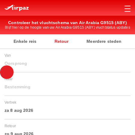
Controleer het vluchtschema van Air Arabia G9515 (ABY)
Blijf hier op de hoogte van uw Air Arabia G9515 (ABY) vluchtstatus updates
Enkele reis
Retour
Meerdere steden
Van
Oorsprong
Naar
Bestemming
Vertrek
za 8 aug 2026
Retour
zo 9 aug 2026