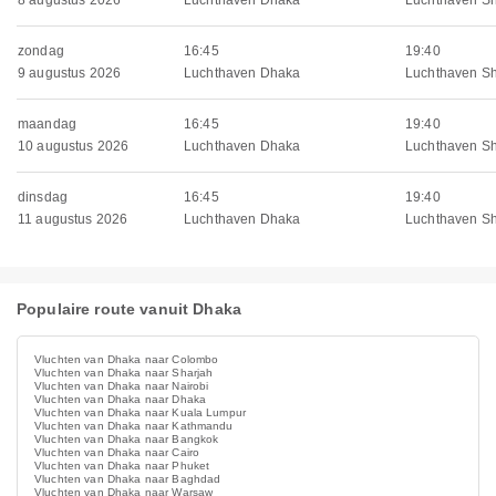
8 augustus 2026
Luchthaven Dhaka
Luchthaven Sh
zondag
16:45
19:40
9 augustus 2026
Luchthaven Dhaka
Luchthaven Sh
maandag
16:45
19:40
10 augustus 2026
Luchthaven Dhaka
Luchthaven Sh
dinsdag
16:45
19:40
11 augustus 2026
Luchthaven Dhaka
Luchthaven Sh
Populaire route vanuit Dhaka
Vluchten van Dhaka naar Colombo
Vluchten van Dhaka naar Sharjah
Vluchten van Dhaka naar Nairobi
Vluchten van Dhaka naar Dhaka
Vluchten van Dhaka naar Kuala Lumpur
Vluchten van Dhaka naar Kathmandu
Vluchten van Dhaka naar Bangkok
Vluchten van Dhaka naar Cairo
Vluchten van Dhaka naar Phuket
Vluchten van Dhaka naar Baghdad
Vluchten van Dhaka naar Warsaw