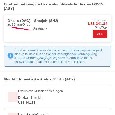
Boek en ontvang de beste vluchtdeals Air Arabia G9515
(ABY)
Dhaka (DAC)
Sharjah (SHJ)
Start vanaf
US$ 341.84
zo 30 aug
Direct
Prijs/Pax
Air Arabia
Boek
Houd er rekening mee dat de prijzen op deze pagina mogelijk
niet up-to-date zijn en zonder voorafgaande kennisgeving
kunnen worden gewijzigd. Wij streven ernaar de meest
nauwkeurige en actuele informatie te verstrekken.
Vluchtinformatie Air Arabia G9515 (ABY)
Exclusieve vluchtaanbiedingen
Dhaka - Sharjah
US$ 341.84
Laagste tariefmaand