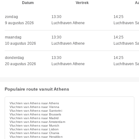
Datum
Vertrek
A
zondag
13:30
14:25
9 augustus 2026
Luchthaven Athene
Luchthaven Sa
maandag
13:30
14:25
10 augustus 2026
Luchthaven Athene
Luchthaven Sa
donderdag
13:30
14:25
20 augustus 2026
Luchthaven Athene
Luchthaven Sa
Populaire route vanuit Athens
Vluchten van Athens naar Athens
Vluchten van Athens naar Vienna
Vluchten van Athens naar Santorini
Vluchten van Athens naar Brussels
Vluchten van Athens naar Madrid
Vluchten van Athens naar Amsterdam
Vluchten van Athens naar Munich
Vluchten van Athens naar Lisbon
Vluchten van Athens naar Chania
Vluchten van Athens naar Heraklion