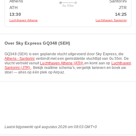
Athens
Santorini
0u 55m
ATH
JTR
13:30
14:25
Luchthaven Athene
Luchthaven Santorini
Over Sky Express GQ348 (SEH)
GQ348
(
SEH
) is een geplande vlucht uitgevoerd door
Sky Express
, die
Athens - Santorini
verbindt met een gemiddelde vluchttijd van
0u 55m
. De
vlucht vertrekt vanuit
Luchthaven Athene (ATH)
en komt aan op
Luchthaven
Santorini (JTR)
. Bekijk realtime schema's, vergelijk tarieven en boek uw
stoel — alles op één plek op Airpaz.
Laatst bijgewerkt op
4 augustus 2026 om 08:03 GMT+0