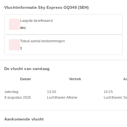
Vluchtinformatie Sky Express GQ348 (SEH)
Laagste tariefmaand
dec
Totaal aantal bestemmingen
1
De vlucht van vandaag
Datum
Vertrek
A
zaterdag
13:30
14:25
8 augustus 2026
Luchthaven Athene
Luchthaven Sa
Aankomende vlucht