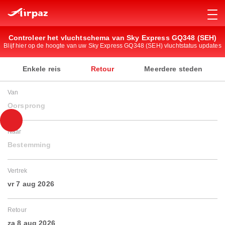
Controleer het vluchtschema van Sky Express GQ348 (SEH)
Blijf hier op de hoogte van uw Sky Express GQ348 (SEH) vluchtstatus updates
Enkele reis
Retour
Meerdere steden
Van
Oorsprong
Naar
Bestemming
Vertrek
vr 7 aug 2026
Retour
za 8 aug 2026