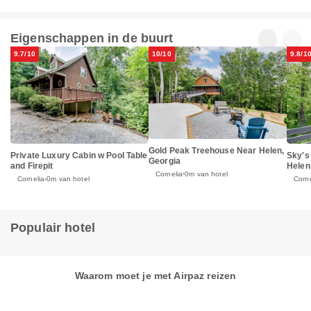
Eigenschappen in de buurt
9.7/10
10/10
9.8/1
Gold Peak Treehouse Near Helen,
Private Luxury Cabin w Pool Table
Sky's
Georgia
and Firepit
Helen
Cornelia
0m van hotel
Cornelia
0m van hotel
Corne
Populair hotel
Waarom moet je met Airpaz reizen