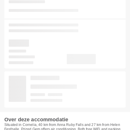
Over deze accommodatie
Situated in Cornelia, 40 km from Anna Ruby Falls and 27 km from Helen
Festhalle, Prized Gem offers air conditioning. Both free WiFi and parking