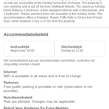
on-site are accessible at the holiday home free of charge. The property is
non-smoking and is set 29 km from Smithgall Woods. The spacious holiday
home features 1 bedroom, a fully equipped kitchen with a dishwasher, and
1 bathroom. Towels and bed linen are available in the holiday home. The
accommodation offers a fireplace. Raven Cliffs Falls is 33 km from Prized
Gem, while Andrews Cove is 37 km from the property.
Accommodatiebeleid
Inchecktijd
Uitchecktijd
Begint over 16.00
Eindigt op 11.00
Het incheckbeleid kan per accommodatie verschillen, controleer dit
zorgvuldig voordat u boekt.
Internet
WiFi is available in all areas and is free of charge.
Parkeren
Free public parking is possible on site (reservation is not
possible).
Huisdierenbeleid
Pets are allowed. Charges may be applicable.
Beleid Voor Kinderen En Extra Bedden