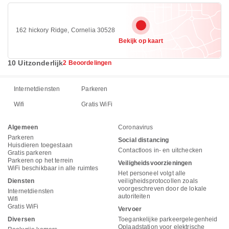
162 hickory Ridge, Cornelia 30528
Bekijk op kaart
10 Uitzonderlijk
2 Beoordelingen
Internetdiensten
Parkeren
Wifi
Gratis WiFi
Algemeen
Coronavirus
Parkeren
Social distancing
Huisdieren toegestaan
Contactloos in- en uitchecken
Gratis parkeren
Parkeren op het terrein
Veiligheidsvoorzieningen
WiFi beschikbaar in alle ruimtes
Het personeel volgt alle
Diensten
veiligheidsprotocollen zoals
voorgeschreven door de lokale
Internetdiensten
autoriteiten
Wifi
Gratis WiFi
Vervoer
Diversen
Toegankelijke parkeergelegenheid
Oplaadstation voor elektrische