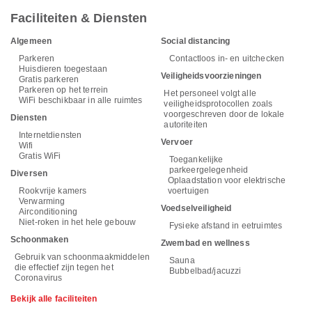
Faciliteiten & Diensten
Algemeen
Social distancing
Parkeren
Contactloos in- en uitchecken
Huisdieren toegestaan
Veiligheidsvoorzieningen
Gratis parkeren
Parkeren op het terrein
Het personeel volgt alle
WiFi beschikbaar in alle ruimtes
veiligheidsprotocollen zoals
voorgeschreven door de lokale
Diensten
autoriteiten
Internetdiensten
Vervoer
Wifi
Gratis WiFi
Toegankelijke
parkeergelegenheid
Diversen
Oplaadstation voor elektrische
Rookvrije kamers
voertuigen
Verwarming
Voedselveiligheid
Airconditioning
Niet-roken in het hele gebouw
Fysieke afstand in eetruimtes
Schoonmaken
Zwembad en wellness
Gebruik van schoonmaakmiddelen
Sauna
die effectief zijn tegen het
Bubbelbad/jacuzzi
Coronavirus
Bekijk alle faciliteiten