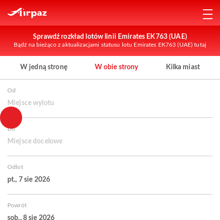
Sprawdź rozkład lotów linii Emirates EK763 (UAE)
Bądź na bieżąco z aktualizacjami statusu lotu Emirates EK763 (UAE) tutaj
W jedną stronę
W obie strony
Kilka miast
Od
Miejsce wylotu
Do
Miejsce docelowe
Odlot
pt., 7 sie 2026
Powrót
sob., 8 sie 2026