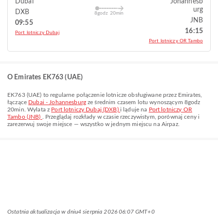
Dubai
Johannesb
urg
DXB
8godz 20min
JNB
09:55
16:15
Port lotniczy Dubaj
Port lotniczy OR Tambo
O Emirates EK763 (UAE)
EK763
(
UAE
) to regularne połączenie lotnicze obsługiwane przez
Emirates
,
łączące
Dubai - Johannesburg
ze średnim czasem lotu wynoszącym
8godz
20min
. Wylata z
Port lotniczy Dubaj (DXB)
i ląduje na
Port lotniczy OR
Tambo (JNB)
. Przeglądaj rozkłady w czasie rzeczywistym, porównaj ceny i
zarezerwuj swoje miejsce — wszystko w jednym miejscu na Airpaz.
Ostatnia aktualizacja w dniu
4 sierpnia 2026 06:07 GMT+0