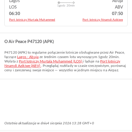
Lagos
Abuja
1godz 20min
LOS
ABV
06:30
07:50
Port lotniczy Murtala Muhammed
Port lotniczy Nnamdi Azikiwe
O Air Peace P47120 (APK)
P47120
(
APK
) to regularne połączenie lotnicze obsługiwane przez
Air Peace
,
łączące
Lagos - Abuja
ze średnim czasem lotu wynoszącym
1godz 20min
.
Wylata z
Port lotniczy Murtala Muhammed (LOS)
i ląduje na
Port lotniczy
Nnamdi Azikiwe (ABV)
. Przeglądaj rozkłady w czasie rzeczywistym, porównaj
ceny i zarezerwuj swoje miejsce — wszystko w jednym miejscu na Airpaz.
Ostatnia aktualizacja w dniu
4 sierpnia 2026 13:28 GMT+0