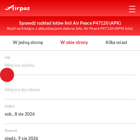
Sprawdź rozkład lotów linii Air Peace P47120 (APK)
Bądź na bieżąco z aktualizacjami statusu lotu Air Peace P47120 (APK) tutaj
W jedną stronę
W obie strony
Kilka miast
Od
Miejsce wylotu
Do
Miejsce docelowe
Odlot
sob., 8 sie 2026
Powrót
niedz., 9 sie 2026