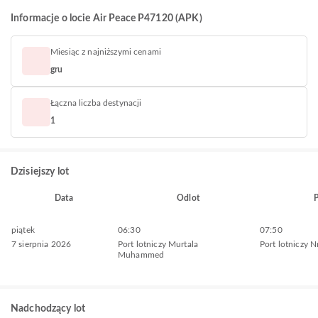
Informacje o locie Air Peace P47120 (APK)
Miesiąc z najniższymi cenami
gru
Łączna liczba destynacji
1
Dzisiejszy lot
Data
Odlot
P
piątek
06:30
07:50
7 sierpnia 2026
Port lotniczy Murtala
Port lotniczy 
Muhammed
Nadchodzący lot