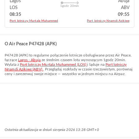
Lagos
Abuja
1godz 20min
LOS
ABV
08:35
09:55
Port lotniczy Murtala Muhammed
Port lotniczy Nnamdi Azikiwe
O Air Peace P47428 (APK)
P47428
(
APK
) to regularne połączenie lotnicze obsługiwane przez
Air Peace
,
łączące
Lagos - Abuja
ze średnim czasem lotu wynoszącym
1godz 20min
.
Wylata z
Port lotniczy Murtala Muhammed (LOS)
i ląduje na
Port lotniczy
Nnamdi Azikiwe (ABV)
. Przeglądaj rozkłady w czasie rzeczywistym, porównaj
ceny i zarezerwuj swoje miejsce — wszystko w jednym miejscu na Airpaz.
Ostatnia aktualizacja w dniu
4 sierpnia 2026 13:28 GMT+0