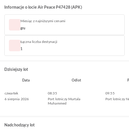
Informacje o locie Air Peace P47428 (APK)
Miesiąc z najniższymi cenami
gru
Łączna liczba destynacji
1
Dzisiejszy lot
Data
Odlot
P
czwartek
08:35
09:55
6 sierpnia 2026
Port lotniczy Murtala
Port lotniczy 
Muhammed
Nadchodzący lot