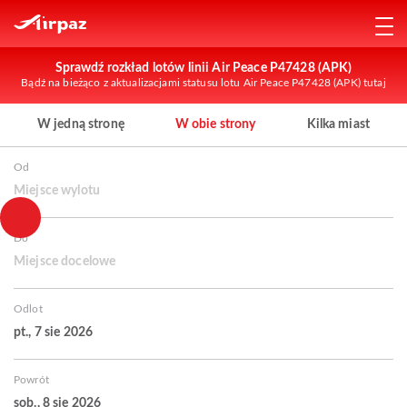
Sprawdź rozkład lotów linii Air Peace P47428 (APK)
Bądź na bieżąco z aktualizacjami statusu lotu Air Peace P47428 (APK) tutaj
W jedną stronę
W obie strony
Kilka miast
Od
Miejsce wylotu
Do
Miejsce docelowe
Odlot
pt., 7 sie 2026
Powrót
sob., 8 sie 2026