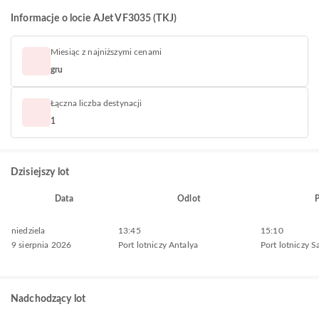
Informacje o locie AJet VF3035 (TKJ)
Miesiąc z najniższymi cenami
gru
Łączna liczba destynacji
1
Dzisiejszy lot
Data
Odlot
P
niedziela
13:45
15:10
9 sierpnia 2026
Port lotniczy Antalya
Port lotniczy 
Nadchodzący lot