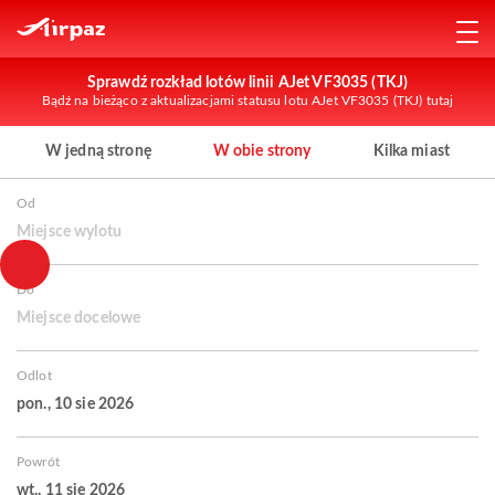
Sprawdź rozkład lotów linii AJet VF3035 (TKJ)
Bądź na bieżąco z aktualizacjami statusu lotu AJet VF3035 (TKJ) tutaj
W jedną stronę
W obie strony
Kilka miast
Od
Miejsce wylotu
Do
Miejsce docelowe
Odlot
pon., 10 sie 2026
Powrót
wt., 11 sie 2026