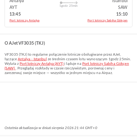
Antalya
Istanbul
1godz 25min
AYT
SAW
13:45
15:10
Port lotniczy Antalya
Port lotniczy Sabiha Gökçen
O AJet VF3035 (TKJ)
VF3035
(
TKJ
) to regularne połączenie lotnicze obsługiwane przez
AJet
,
łączące
Antalya - Istanbul
ze średnim czasem lotu wynoszącym
1godz 25min
.
Wylata z
Port lotniczy Antalya (AYT)
i ląduje na
Port lotniczy Sabiha Gökçen
(SAW)
. Przeglądaj rozkłady w czasie rzeczywistym, porównaj ceny i
zarezerwuj swoje miejsce — wszystko w jednym miejscu na Airpaz.
Ostatnia aktualizacja w dniu
6 sierpnia 2026 21:44 GMT+0