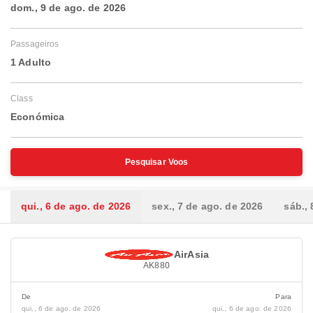
dom., 9 de ago. de 2026
Passageiros
1 Adulto
Class
Económica
Pesquisar Voos
qui., 6 de ago. de 2026
sex., 7 de ago. de 2026
sáb.,
AirAsia
AK880
De
Para
qui., 6 de ago. de 2026
qui., 6 de ago. de 2026