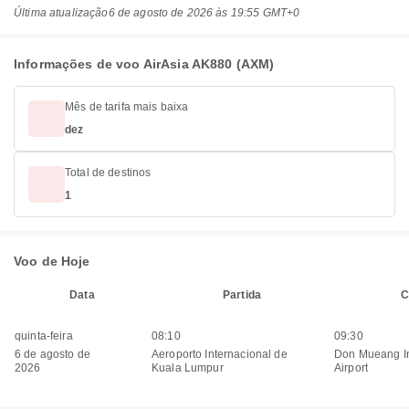
Última atualização
6 de agosto de 2026 às 19:55 GMT+0
Informações de voo AirAsia AK880 (AXM)
Mês de tarifa mais baixa
dez
Total de destinos
1
Voo de Hoje
Data
Partida
C
quinta-feira
08:10
09:30
6 de agosto de
Aeroporto Internacional de
Don Mueang In
2026
Kuala Lumpur
Airport