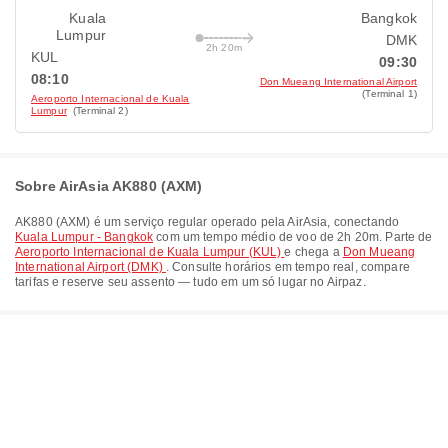
Kuala
Bangkok
Lumpur
DMK
2h 20m
KUL
09:30
08:10
Don Mueang International Airport
(Terminal 1)
Aeroporto Internacional de Kuala
Lumpur
(Terminal 2)
Sobre AirAsia AK880 (AXM)
AK880
(
AXM
) é um serviço regular operado pela
AirAsia
, conectando
Kuala Lumpur - Bangkok
com um tempo médio de voo de
2h 20m
. Parte de
Aeroporto Internacional de Kuala Lumpur (KUL)
e chega a
Don Mueang
International Airport (DMK)
. Consulte horários em tempo real, compare
tarifas e reserve seu assento — tudo em um só lugar no Airpaz.