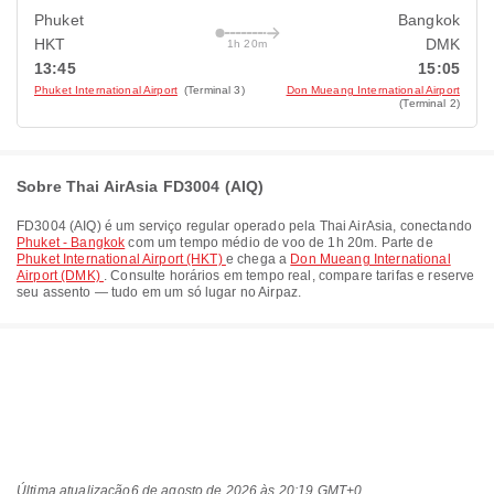
Phuket
Bangkok
HKT
DMK
1h 20m
13:45
15:05
Phuket International Airport
(Terminal 3)
Don Mueang International Airport
(Terminal 2)
Sobre Thai AirAsia FD3004 (AIQ)
FD3004
(
AIQ
) é um serviço regular operado pela
Thai AirAsia
, conectando
Phuket - Bangkok
com um tempo médio de voo de
1h 20m
. Parte de
Phuket International Airport (HKT)
e chega a
Don Mueang International
Airport (DMK)
. Consulte horários em tempo real, compare tarifas e reserve
seu assento — tudo em um só lugar no Airpaz.
Última atualização
6 de agosto de 2026 às 20:19 GMT+0