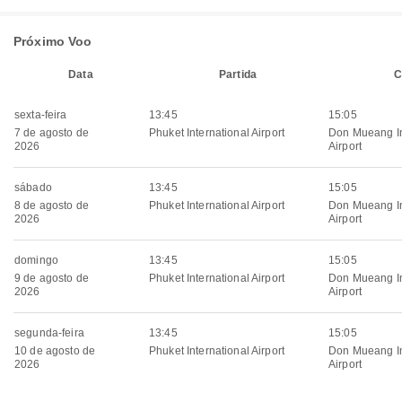
Próximo Voo
Data
Partida
C
sexta-feira
13:45
15:05
7 de agosto de
Phuket International Airport
Don Mueang In
2026
Airport
sábado
13:45
15:05
8 de agosto de
Phuket International Airport
Don Mueang In
2026
Airport
domingo
13:45
15:05
9 de agosto de
Phuket International Airport
Don Mueang In
2026
Airport
segunda-feira
13:45
15:05
10 de agosto de
Phuket International Airport
Don Mueang In
2026
Airport