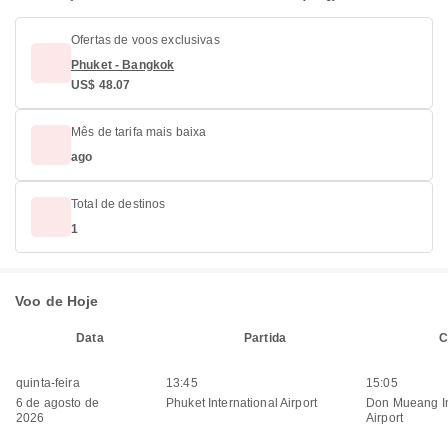
Ofertas de voos exclusivas
Phuket - Bangkok
US$ 48.07
Mês de tarifa mais baixa
ago
Total de destinos
1
Voo de Hoje
Data
Partida
C
quinta-feira
13:45
15:05
6 de agosto de
Phuket International Airport
Don Mueang In
2026
Airport