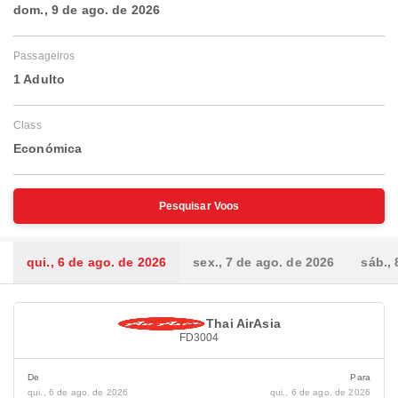
dom., 9 de ago. de 2026
Passageiros
1 Adulto
Class
Económica
Pesquisar Voos
qui., 6 de ago. de 2026
sex., 7 de ago. de 2026
sáb.,
Thai AirAsia
FD3004
De
Para
qui., 6 de ago. de 2026
qui., 6 de ago. de 2026