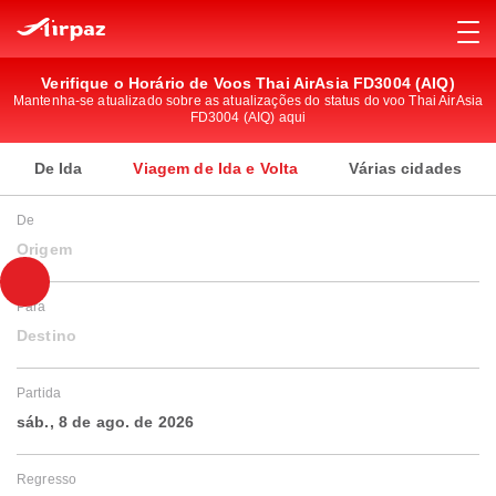
Verifique o Horário de Voos Thai AirAsia FD3004 (AIQ)
Mantenha-se atualizado sobre as atualizações do status do voo Thai AirAsia
FD3004 (AIQ) aqui
De Ida
Viagem de Ida e Volta
Várias cidades
De
Origem
Para
Destino
Partida
sáb., 8 de ago. de 2026
Regresso