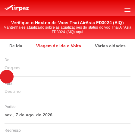
Verifique o Horário de Voos Thai AirAsia FD3024 (AIQ)
Mantenha-se atualizado sobre as atualizações do status do voo Thai AirAsia
FD3024 (AIQ) aqui
De Ida
Viagem de Ida e Volta
Várias cidades
De
Origem
Para
Destino
Partida
sex., 7 de ago. de 2026
Regresso