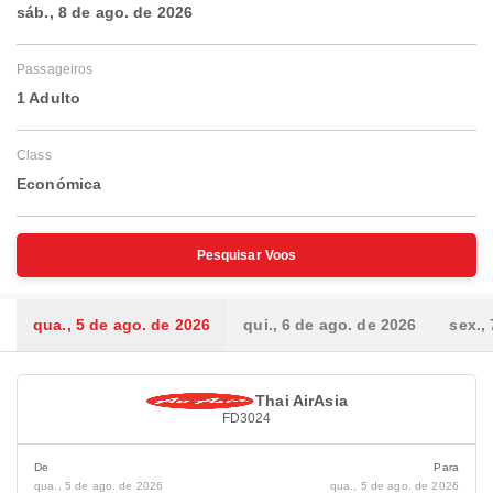
sáb., 8 de ago. de 2026
Passageiros
1 Adulto
Class
Económica
Pesquisar Voos
qua., 5 de ago. de 2026
qui., 6 de ago. de 2026
sex.,
Thai AirAsia
FD3024
De
Para
qua., 5 de ago. de 2026
qua., 5 de ago. de 2026