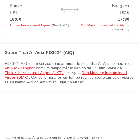
Phuket
Bangkok
HKT
DMK
1h 30m
16:00
17:30
Phuket International Airport
(Terminal 3)
Don Mueang International Airport
(Terminal 2)
Sobre Thai AirAsia FD3024 (AIQ)
FD3024
(
AIQ
) é um serviço regular operado pela
Thai AirAsia
, conectando
Phuket - Bangkok
com um tempo médio de voo de
1h 30m
. Parte de
Phuket International Airport (HKT)
e chega a
Don Mueang International
Airport (DMK)
. Consulte horários em tempo real, compare tarifas e reserve
seu assento — tudo em um só lugar no Airpaz.
Última atualização
4 de agosto de 2026 às 06:58 GMT+0