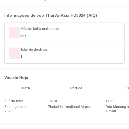
Informações de voo Thai AirAsia FD3024 (AIQ)
Mês de tarifa mais baixa
dez
Total de destinos
1
Voo de Hoje
Data
Partida
C
quarta-feira
16:00
17:30
5 de agosto de
Phuket International Airport
Don Mueang In
2026
Airport