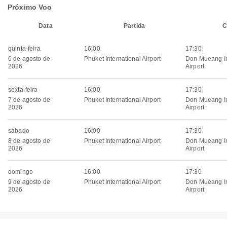
Próximo Voo
Data
Partida
C
quinta-feira
16:00
17:30
6 de agosto de
Phuket International Airport
Don Mueang In
2026
Airport
sexta-feira
16:00
17:30
7 de agosto de
Phuket International Airport
Don Mueang In
2026
Airport
sábado
16:00
17:30
8 de agosto de
Phuket International Airport
Don Mueang In
2026
Airport
domingo
16:00
17:30
9 de agosto de
Phuket International Airport
Don Mueang In
2026
Airport