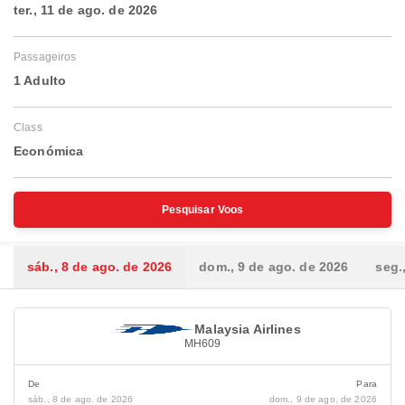
ter., 11 de ago. de 2026
Passageiros
1 Adulto
Class
Económica
Pesquisar Voos
sáb., 8 de ago. de 2026
dom., 9 de ago. de 2026
seg.
Malaysia Airlines
MH609
De
Para
sáb., 8 de ago. de 2026
dom., 9 de ago. de 2026