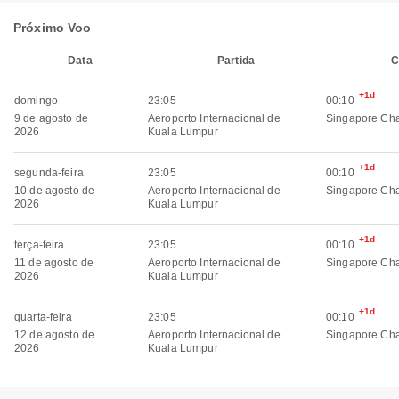
Próximo Voo
Data
Partida
C
+1d
domingo
23:05
00:10
9 de agosto de
Aeroporto Internacional de
Singapore Cha
2026
Kuala Lumpur
+1d
segunda-feira
23:05
00:10
10 de agosto de
Aeroporto Internacional de
Singapore Cha
2026
Kuala Lumpur
+1d
terça-feira
23:05
00:10
11 de agosto de
Aeroporto Internacional de
Singapore Cha
2026
Kuala Lumpur
+1d
quarta-feira
23:05
00:10
12 de agosto de
Aeroporto Internacional de
Singapore Cha
2026
Kuala Lumpur