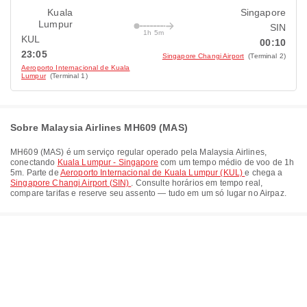
Kuala
Singapore
Lumpur
SIN
1h 5m
KUL
00:10
23:05
Singapore Changi Airport
(Terminal 2)
Aeroporto Internacional de Kuala
Lumpur
(Terminal 1)
Sobre Malaysia Airlines MH609 (MAS)
MH609
(
MAS
) é um serviço regular operado pela
Malaysia Airlines
,
conectando
Kuala Lumpur - Singapore
com um tempo médio de voo de
1h
5m
. Parte de
Aeroporto Internacional de Kuala Lumpur (KUL)
e chega a
Singapore Changi Airport (SIN)
. Consulte horários em tempo real,
compare tarifas e reserve seu assento — tudo em um só lugar no Airpaz.