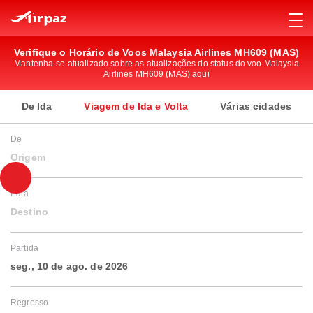
Verifique o Horário de Voos Malaysia Airlines MH609 (MAS)
Mantenha-se atualizado sobre as atualizações do status do voo Malaysia
Airlines MH609 (MAS) aqui
De Ida
Viagem de Ida e Volta
Várias cidades
De
Origem
Para
Destino
Partida
seg., 10 de ago. de 2026
Regresso