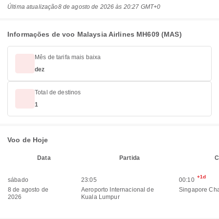
Última atualização
8 de agosto de 2026 às 20:27 GMT+0
Informações de voo Malaysia Airlines MH609 (MAS)
Mês de tarifa mais baixa
dez
Total de destinos
1
Voo de Hoje
Data
Partida
C
+1d
sábado
23:05
00:10
8 de agosto de
Aeroporto Internacional de
Singapore Cha
2026
Kuala Lumpur