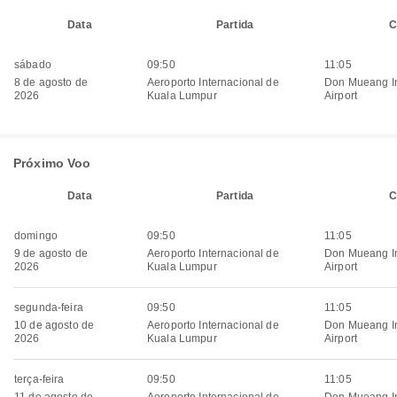
Data
Partida
C
sábado
09:50
11:05
8 de agosto de
Aeroporto Internacional de
Don Mueang In
2026
Kuala Lumpur
Airport
Próximo Voo
Data
Partida
C
domingo
09:50
11:05
9 de agosto de
Aeroporto Internacional de
Don Mueang In
2026
Kuala Lumpur
Airport
segunda-feira
09:50
11:05
10 de agosto de
Aeroporto Internacional de
Don Mueang In
2026
Kuala Lumpur
Airport
terça-feira
09:50
11:05