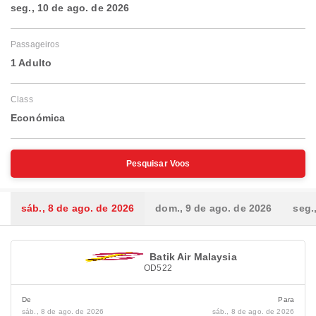
seg., 10 de ago. de 2026
Passageiros
1 Adulto
Class
Económica
Pesquisar Voos
sáb., 8 de ago. de 2026
dom., 9 de ago. de 2026
seg.
Batik Air Malaysia
OD522
De
Para
sáb., 8 de ago. de 2026
sáb., 8 de ago. de 2026