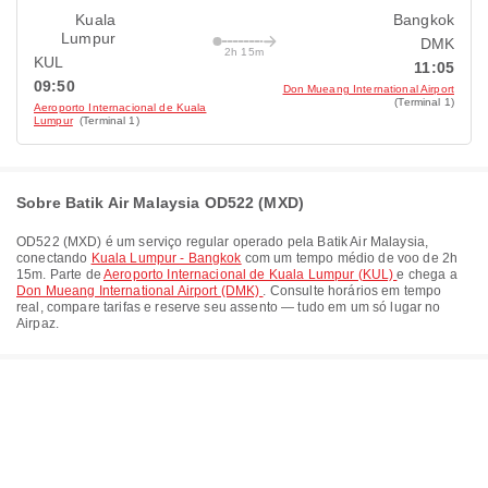
Kuala
Bangkok
Lumpur
DMK
2h 15m
KUL
11:05
09:50
Don Mueang International Airport
(Terminal 1)
Aeroporto Internacional de Kuala
Lumpur
(Terminal 1)
Sobre Batik Air Malaysia OD522 (MXD)
OD522
(
MXD
) é um serviço regular operado pela
Batik Air Malaysia
,
conectando
Kuala Lumpur - Bangkok
com um tempo médio de voo de
2h
15m
. Parte de
Aeroporto Internacional de Kuala Lumpur (KUL)
e chega a
Don Mueang International Airport (DMK)
. Consulte horários em tempo
real, compare tarifas e reserve seu assento — tudo em um só lugar no
Airpaz.