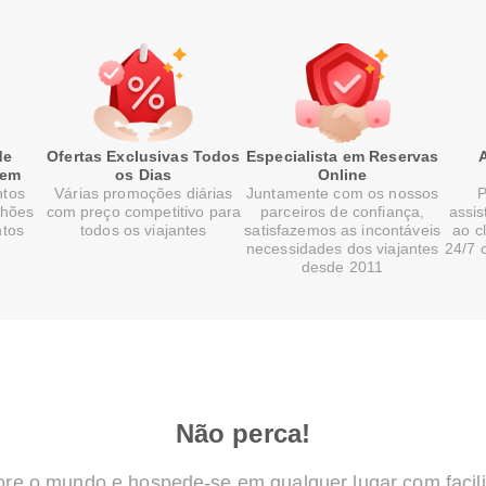
de
Ofertas Exclusivas Todos
Especialista em Reservas
gem
os Dias
Online
ntos
Várias promoções diárias
Juntamente com os nossos
P
lhões
com preço competitivo para
parceiros de confiança,
assis
ntos
todos os viajantes
satisfazemos as incontáveis
ao c
necessidades dos viajantes
24/7 
desde 2011
Não perca!
ore o mundo e hospede-se em qualquer lugar com facil