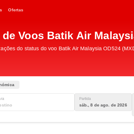
s
Ofertas
o de Voos Batik Air Malay
zações do status do voo Batik Air Malaysia OD524 (MX
nómica
ara
Partida
sáb., 8 de ago. de 2026