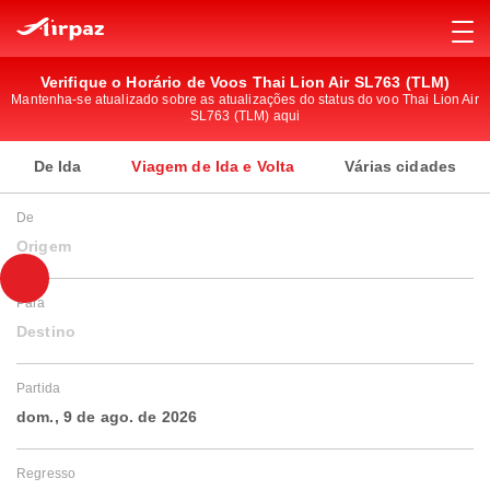
Verifique o Horário de Voos Thai Lion Air SL763 (TLM)
Mantenha-se atualizado sobre as atualizações do status do voo Thai Lion Air
SL763 (TLM) aqui
De Ida
Viagem de Ida e Volta
Várias cidades
De
Origem
Para
Destino
Partida
dom., 9 de ago. de 2026
Regresso