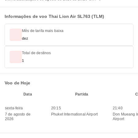
Informações de voo Thai Lion Air SL763 (TLM)
Mês de tarifa mais baixa
dez
Total de destinos
1
Voo de Hoje
Data
Partida
C
sexta-feira
20:15
21:40
7 de agosto de
Phuket International Airport
Don Mueang In
2026
Airport