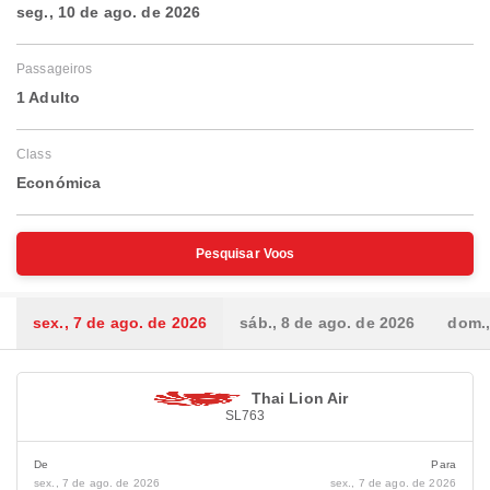
seg., 10 de ago. de 2026
Passageiros
1 Adulto
Class
Económica
Pesquisar Voos
sex., 7 de ago. de 2026
sáb., 8 de ago. de 2026
dom.,
Thai Lion Air
SL763
De
Para
sex., 7 de ago. de 2026
sex., 7 de ago. de 2026