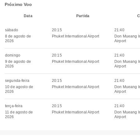
Próximo Voo
Data
Partida
C
sábado
20:15
21:40
8 de agosto de
Phuket International Airport
Don Mueang In
2026
Airport
domingo
20:15
21:40
9 de agosto de
Phuket International Airport
Don Mueang In
2026
Airport
segunda-feira
20:15
21:40
10 de agosto de
Phuket International Airport
Don Mueang In
2026
Airport
terça-feira
20:15
21:40
11 de agosto de
Phuket International Airport
Don Mueang In
2026
Airport