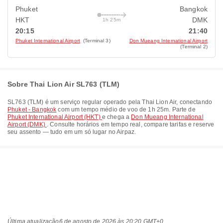
Phuket
Bangkok
HKT
DMK
1h 25m
20:15
21:40
Phuket International Airport
(Terminal 3)
Don Mueang International Airport
(Terminal 2)
Sobre Thai Lion Air SL763 (TLM)
SL763
(
TLM
) é um serviço regular operado pela
Thai Lion Air
, conectando
Phuket - Bangkok
com um tempo médio de voo de
1h 25m
. Parte de
Phuket International Airport (HKT)
e chega a
Don Mueang International
Airport (DMK)
. Consulte horários em tempo real, compare tarifas e reserve
seu assento — tudo em um só lugar no Airpaz.
Última atualização
6 de agosto de 2026 às 20:20 GMT+0