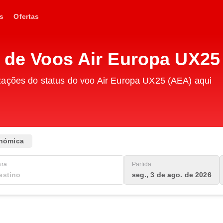
s
Ofertas
o de Voos Air Europa UX25
zações do status do voo Air Europa UX25 (AEA) aqui
nómica
ara
Partida
seg., 3 de ago. de 2026