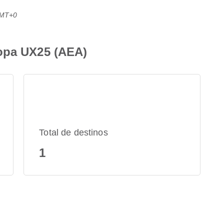
GMT+0
opa UX25 (AEA)
Total de destinos
1