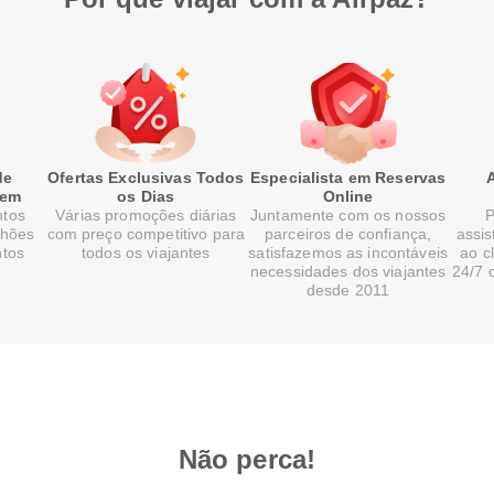
de
Ofertas Exclusivas Todos
Especialista em Reservas
gem
os Dias
Online
ntos
Várias promoções diárias
Juntamente com os nossos
P
lhões
com preço competitivo para
parceiros de confiança,
assis
ntos
todos os viajantes
satisfazemos as incontáveis
ao c
necessidades dos viajantes
24/7 
desde 2011
Não perca!