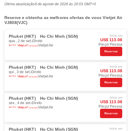
Última atualização
8 de agosto de 2026 às 20:03 GMT+0
Reserve e obtenha as melhores ofertas de voos Vietjet Air
VJ808(VJC)
Phuket (HKT)
Ho Chi Minh (SGN)
Início em
US$ 113.08
qua., 2 de set.
Direto
Preço/ Pessoa
Vietjet Air
Reservar
Phuket (HKT)
Ho Chi Minh (SGN)
Início em
US$ 113.08
qui., 3 de set.
Direto
Preço/ Pessoa
Vietjet Air
Reservar
Phuket (HKT)
Ho Chi Minh (SGN)
Início em
US$ 113.08
sex., 4 de set.
Direto
Preço/ Pessoa
Vietjet Air
Reservar
Phuket (HKT)
Ho Chi Minh (SGN)
Início em