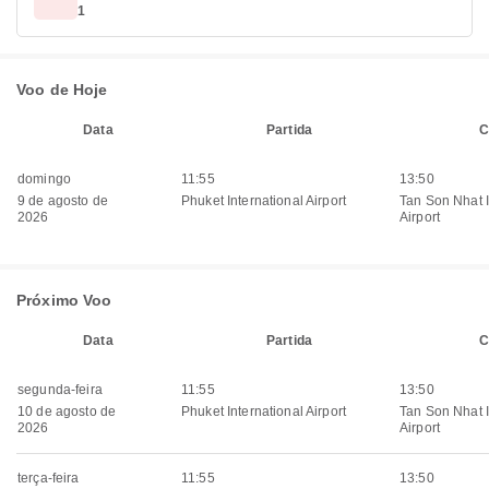
1
Voo de Hoje
Data
Partida
C
domingo
11:55
13:50
9 de agosto de
Phuket International Airport
Tan Son Nhat I
2026
Airport
Próximo Voo
Data
Partida
C
segunda-feira
11:55
13:50
10 de agosto de
Phuket International Airport
Tan Son Nhat I
2026
Airport
terça-feira
11:55
13:50