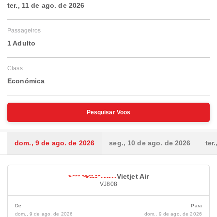
ter., 11 de ago. de 2026
Passageiros
1 Adulto
Class
Económica
Pesquisar Voos
dom., 9 de ago. de 2026
seg., 10 de ago. de 2026
ter
Vietjet Air
VJ808
De
Para
dom., 9 de ago. de 2026
dom., 9 de ago. de 2026