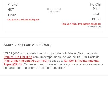
Phuket
Ho Chi
Minh
HKT
1h 55m
SGN
11:55
13:50
Phuket International Airport
Tan Son Nhat International Airport
(Terminal 2)
Sobre Vietjet Air VJ808 (VJC)
VJ808
(
VJC
) é um serviço regular operado pela
Vietjet Air
, conectando
Phuket - Ho Chi Minh
com um tempo médio de voo de
1h 55m
. Parte de
Phuket International Airport (HKT)
e chega a
Tan Son Nhat International
Airport (SGN)
. Consulte horários em tempo real, compare tarifas e reserve
seu assento — tudo em um só lugar no Airpaz.