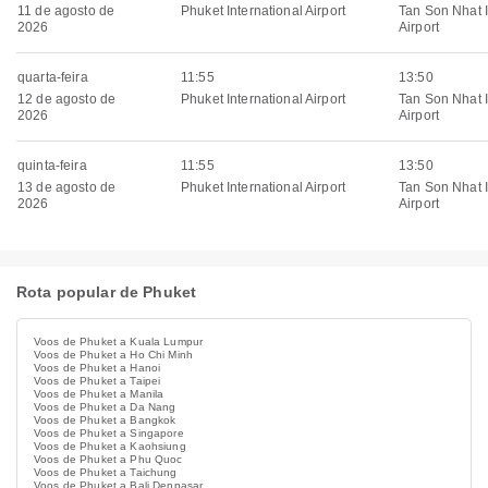
11 de agosto de
Phuket International Airport
Tan Son Nhat I
2026
Airport
quarta-feira
11:55
13:50
12 de agosto de
Phuket International Airport
Tan Son Nhat I
2026
Airport
quinta-feira
11:55
13:50
13 de agosto de
Phuket International Airport
Tan Son Nhat I
2026
Airport
Rota popular de Phuket
Voos de Phuket a Kuala Lumpur
Voos de Phuket a Ho Chi Minh
Voos de Phuket a Hanoi
Voos de Phuket a Taipei
Voos de Phuket a Manila
Voos de Phuket a Da Nang
Voos de Phuket a Bangkok
Voos de Phuket a Singapore
Voos de Phuket a Kaohsiung
Voos de Phuket a Phu Quoc
Voos de Phuket a Taichung
Voos de Phuket a Bali Denpasar