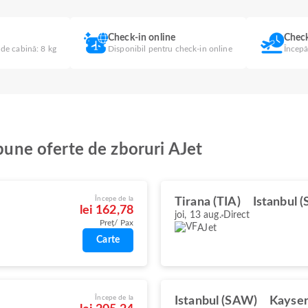
Check-in online
Check
 de cabină: 8 kg
Disponibil pentru check-in online
Începâ
 bune oferte de zboruri AJet
Începe de la
Tirana (TIA)
Istanbul 
lei 162,78
joi, 13 aug.
Direct
Preț/ Pax
AJet
Carte
Începe de la
Istanbul (SAW)
Kayser