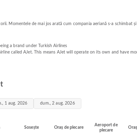
itorii. Momentele de mai jos arată cum compania aeriană s-a schimbat și 
eing a brand under Turkish Airlines
line called AJet. This means AJet will operate on its own and have mor
et
., 1 aug. 2026
dum., 2 aug. 2026
Aeroport de
ă
Sosește
Oraș de plecare
Oraș
plecare