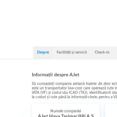
Despre
Facilități și servicii
Check-in
Informații despre AJet
Să cunoașteți compania aeriană înainte de zbor este î
este un transportator low-cost care operează rute int
IATA (VF) și codul său ICAO (TKJ), identificatorii stan
la coduri și rute până la informații-cheie, pentru a V
Numele companiei
AJet Hava Taşimaciliği A.Ş