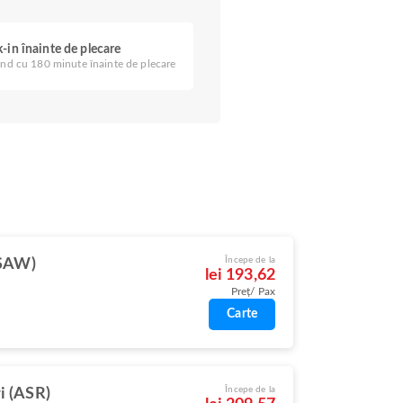
-in înainte de plecare
nd cu 180 minute înainte de plecare
Începe de la
(SAW)
lei 193,62
Preț/ Pax
Carte
Începe de la
i (ASR)