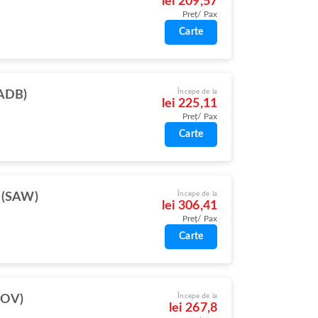
lei 209,57
Preț/ Pax
Carte
Începe de la
(ADB)
lei 225,11
Preț/ Pax
Carte
Începe de la
l (SAW)
lei 306,41
Preț/ Pax
Carte
Începe de la
COV)
lei 267,8