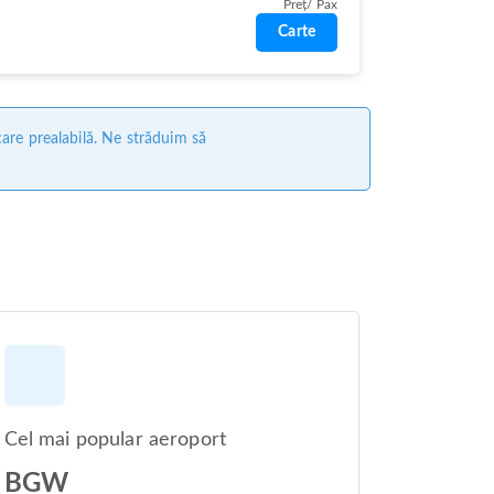
Preț/ Pax
Carte
care prealabilă. Ne străduim să
Cel mai popular aeroport
BGW