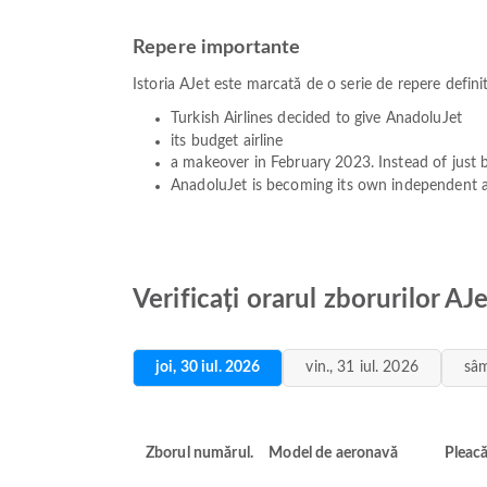
Repere importante
Istoria AJet este marcată de o serie de repere defin
Turkish Airlines decided to give AnadoluJet
its budget airline
a makeover in February 2023. Instead of just b
AnadoluJet is becoming its own independent air
Verificați orarul zborurilor AJ
joi, 30 iul. 2026
vin., 31 iul. 2026
sâm
Zborul numărul.
Model de aeronavă
Pleac