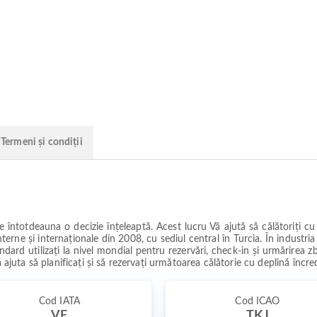
Termeni și condiții
ntotdeauna o decizie înțeleaptă. Acest lucru Vă ajută să călătoriți cu î
erne și internaționale din 2008, cu sediul central în Turcia. În industria 
dard utilizați la nivel mondial pentru rezervări, check-in și urmărirea zbo
ă ajuta să planificați și să rezervați următoarea călătorie cu deplină încre
Cod IATA
Cod ICAO
VF
TKJ