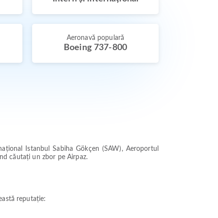
Aeronavă populară
Boeing 737-800
ernațional Istanbul Sabiha Gökçen (SAW), Aeroportul
ând căutați un zbor pe Airpaz.
eastă reputație: