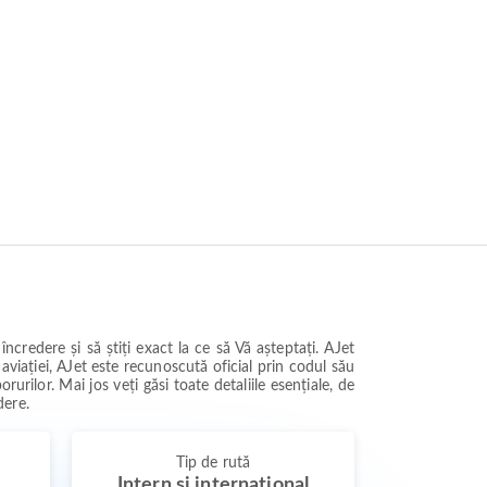
ncredere și să știți exact la ce să Vă așteptați. AJet
aviației, AJet este recunoscută oficial prin codul său
rurilor. Mai jos veți găsi toate detaliile esențiale, de
dere.
Tip de rută
Intern și internațional