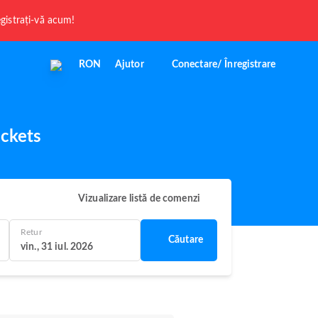
registrați-vă acum!
RON
Ajutor
Conectare/ Înregistrare
ickets
Vizualizare listă de comenzi
Retur
Căutare
vin., 31 iul. 2026