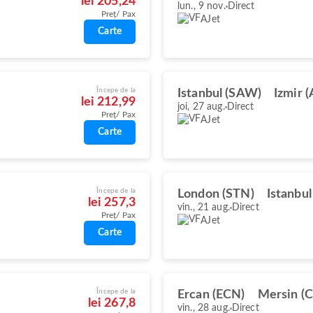
lei 205,24
lun., 9 nov.
Direct
Preț/ Pax
AJet
Carte
Începe de la
Istanbul (SAW)
Izmir 
lei 212,99
joi, 27 aug.
Direct
Preț/ Pax
AJet
Carte
Începe de la
London (STN)
Istanbu
lei 257,3
vin., 21 aug.
Direct
Preț/ Pax
AJet
Carte
Începe de la
Ercan (ECN)
Mersin (
lei 267,8
vin., 28 aug.
Direct