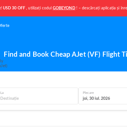
e!
USD 30 OFF
, utilizați codul
GOBEYOND
! – descărcați aplicația și în
ferte
Find and Book Cheap AJet (VF) Flight T
La
Plecare
joi, 30 iul. 2026