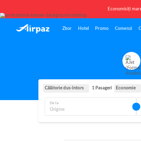
Economisiți mar
Zbor
Hotel
Promo
Comenzi
O
Călătorie dus-întors
Economie
1 Pasageri
De la