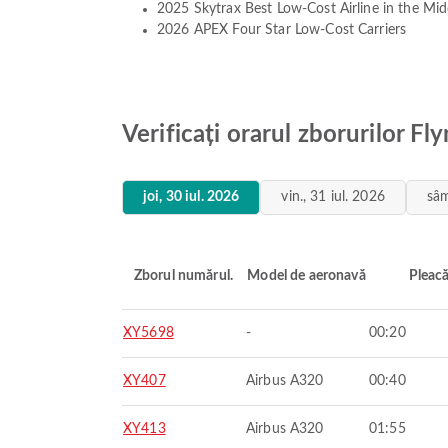
2025 Skytrax Best Low-Cost Airline in the Mid
2026 APEX Four Star Low-Cost Carriers
Verificați orarul zborurilor Fl
joi, 30 iul. 2026
vin., 31 iul. 2026
sâm
Zborul numărul.
Model de aeronavă
Pleac
XY5698
-
00:20
XY407
Airbus A320
00:40
XY413
Airbus A320
01:55