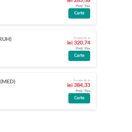
lei 283,58
Preț/ Pax
Carte
Începe de la
(RUH)
lei 320,74
Preț/ Pax
Carte
Începe de la
 (MED)
lei 384,33
Preț/ Pax
Carte