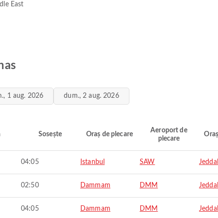
dle East
ynas
., 1 aug. 2026
dum., 2 aug. 2026
Aeroport de
ă
Sosește
Oraș de plecare
Oraș
plecare
04:05
Istanbul
SAW
Jedda
02:50
Dammam
DMM
Jedda
04:05
Dammam
DMM
Jedda