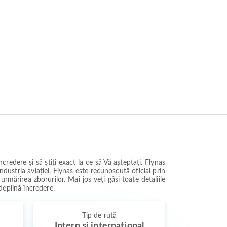
redere și să știți exact la ce să Vă așteptați. Flynas
dustria aviației, Flynas este recunoscută oficial prin
rmărirea zborurilor. Mai jos veți găsi toate detaliile
 deplină încredere.
Tip de rută
Intern și internațional