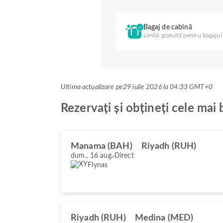
Bagaj de cabină
Limită gratuită pentru bagajul
Ultima actualizare pe
29 iulie 2026 la 04:33 GMT+0
Rezervați și obțineți cele mai
Manama (BAH)
Riyadh (RUH)
dum., 16 aug.
Direct
Flynas
Riyadh (RUH)
Medina (MED)