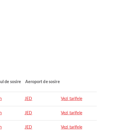
ul de sosire
Aeroport de sosire
h
JED
Vezi tarifele
h
JED
Vezi tarifele
h
JED
Vezi tarifele