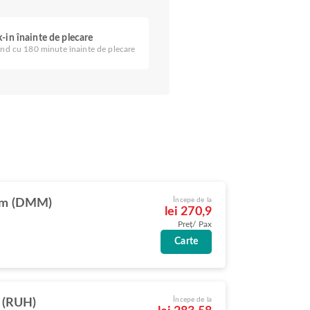
-in înainte de plecare
nd cu 180 minute înainte de plecare
Începe de la
m (DMM)
lei 270,9
Preț/ Pax
Carte
Începe de la
 (RUH)