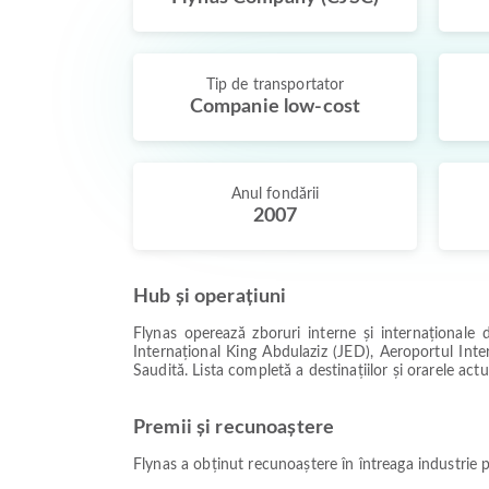
Tip de transportator
Companie low-cost
Anul fondării
2007
Hub și operațiuni
Flynas operează zboruri interne și internaționale
Internațional King Abdulaziz (JED), Aeroportul Int
Saudită. Lista completă a destinațiilor și orarele act
Premii și recunoaștere
Flynas a obținut recunoaștere în întreaga industrie 