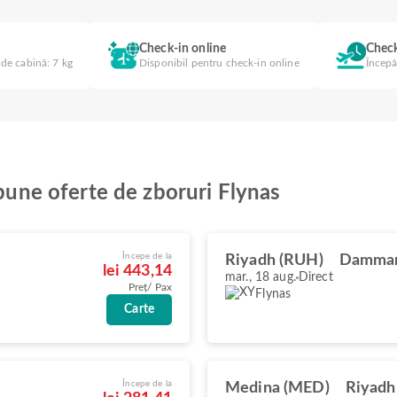
Check-in online
Check
 de cabină: 7 kg
Disponibil pentru check-in online
Începâ
 bune oferte de zboruri Flynas
Începe de la
Riyadh (RUH)
Damma
lei 443,14
mar., 18 aug.
Direct
Preț/ Pax
Flynas
Carte
Începe de la
Medina (MED)
Riyadh