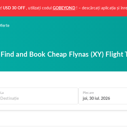
e!
USD 30 OFF
, utilizați codul
GOBEYOND
! – descărcați aplicația și în
ferte
Find and Book Cheap Flynas (XY) Flight 
La
Plecare
joi, 30 iul. 2026