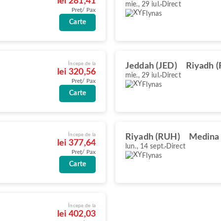
lei 281,41
mie., 29 iul.
Direct
Preț/ Pax
Flynas
Carte
Începe de la
Jeddah (JED)
Riyadh 
lei 320,56
mie., 29 iul.
Direct
Preț/ Pax
Flynas
Carte
Începe de la
Riyadh (RUH)
Medina
lei 377,64
lun., 14 sept.
Direct
Preț/ Pax
Flynas
Carte
Începe de la
lei 402,03