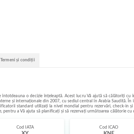
Termeni și condiții
ntotdeauna o decizie înțeleaptă. Acest lucru Vă ajută să călătoriți cu înc
erne și internaționale din 2007, cu sediul central în Arabia Saudită. În in
catorii standard utilizați la nivel mondial pentru rezervări, check-in și u
e, pentru a Vă ajuta să planificați și să rezervați următoarea călătorie cu
Cod IATA
Cod ICAO
XY
KNE