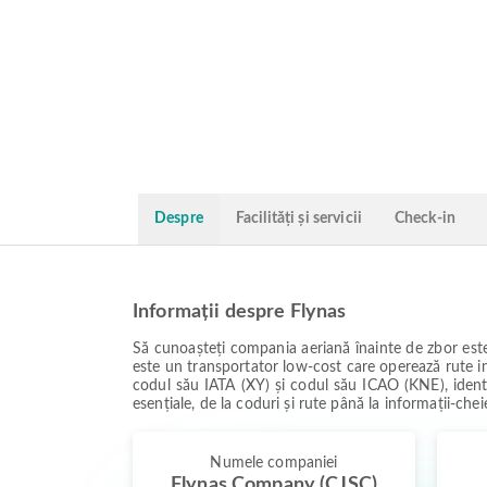
Despre
Facilități și servicii
Check-in
Informații despre Flynas
Să cunoașteți compania aeriană înainte de zbor este î
este un transportator low-cost care operează rute int
codul său IATA (XY) și codul său ICAO (KNE), identifi
esențiale, de la coduri și rute până la informații-chei
Numele companiei
Flynas Company (CJSC)