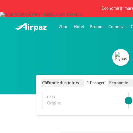
Economisiți mar
Zbor
Hotel
Promo
Comenzi
O
Călătorie dus-întors
Economie
1 Pasageri
De la