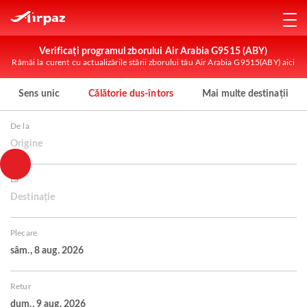
Verificați programul zborului Air Arabia G9515 (ABY)
Rămâi la curent cu actualizările stării zborului tău Air Arabia G9515(ABY) aici
Sens unic
Călătorie dus-întors
Mai multe destinații
De la
Origine
La
Destinație
Plecare
sâm., 8 aug. 2026
Retur
dum., 9 aug. 2026