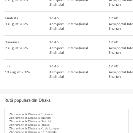
7 august 2026
Aeroportul Internațional
Aeroportul Inte
Shahjalal
Sharjah
sâmbătă
16:45
19:40
8 august 2026
Aeroportul Internațional
Aeroportul Inte
Shahjalal
Sharjah
duminică
16:45
19:40
9 august 2026
Aeroportul Internațional
Aeroportul Inte
Shahjalal
Sharjah
luni
16:45
19:40
10 august 2026
Aeroportul Internațional
Aeroportul Inte
Shahjalal
Sharjah
Rută populară din Dhaka
Zboruri de la Dhaka la Colombo
Zboruri de la Dhaka la Sharjah
Zboruri de la Dhaka la Nairobi
Zboruri de la Dhaka la Dhaka
Zboruri de la Dhaka la Kuala Lumpur
Zboruri de la Dhaka la Kathmandu