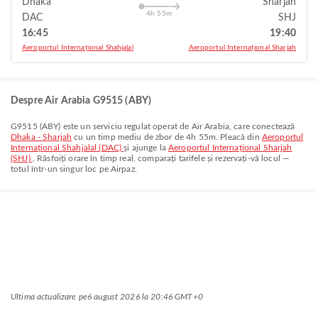
Dhaka
Sharjah
4h 55m
DAC
SHJ
16:45
19:40
Aeroportul Internațional Shahjalal
Aeroportul Internațional Sharjah
Despre Air Arabia G9515 (ABY)
G9515
(
ABY
) este un serviciu regulat operat de
Air Arabia
, care conectează
Dhaka - Sharjah
cu un timp mediu de zbor de
4h 55m
. Pleacă din
Aeroportul
Internațional Shahjalal (DAC)
și ajunge la
Aeroportul Internațional Sharjah
(SHJ)
. Răsfoiți orare în timp real, comparați tarifele și rezervați-vă locul —
totul într-un singur loc pe Airpaz.
Ultima actualizare pe
6 august 2026 la 20:46 GMT+0