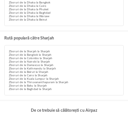
Zboruri de la Dhaka la Bangkok
Zboruri de la Dhaka la Cairo
Zboruri de la Dhaka la Phuket
Zboruri de la Dhaka la Baghdad
Zboruri de la Dhaka la Warsaw
Zboruri de la Dhaka la Beirut
Rută populară către Sharjah
Zboruri de la Sharjah la Sharjah
Zboruri de la Bangkok la Sharjah
Zboruri de la Colombo la Sharjah
Zboruri de la Nairobi la Sharjah
Zboruri de la Damascus la Sharjah
Zboruri de la Kathmandu la Sharjah
Zboruri de la Beirut la Sharjah
Zboruri de la Cairo la Sharjah
Zboruri de la Kuala Lumpur la Sharjah
Zboruri de la Thiruvananthapuram la Sharjah
Zboruri de la Baku la Sharjah
Zboruri de la Baghdad la Sharjah
De ce trebuie să călătorești cu Airpaz