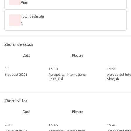
Aug.
Total destinații
1
Zborul de astăzi
Dată
Plecare
joi
16:45
19:40
6 august 2026
Aeroportul Internațional
Aeroportul Inte
Shahjalal
Sharjah
Zborul viitor
Dată
Plecare
vineri
16:45
19:40