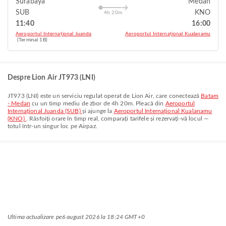
Surabaya
Medan
SUB
KNO
4h 20m
11:40
16:00
Aeroportul Internațional Juanda
Aeroportul Internațional Kualanamu
(Terminal 1B)
Despre Lion Air JT973 (LNI)
JT973
(
LNI
) este un serviciu regulat operat de
Lion Air
, care conectează
Batam
- Medan
cu un timp mediu de zbor de
4h 20m
. Pleacă din
Aeroportul
Internațional Juanda (SUB)
și ajunge la
Aeroportul Internațional Kualanamu
(KNO)
. Răsfoiți orare în timp real, comparați tarifele și rezervați-vă locul —
totul într-un singur loc pe Airpaz.
Ultima actualizare pe
6 august 2026 la 18:24 GMT+0