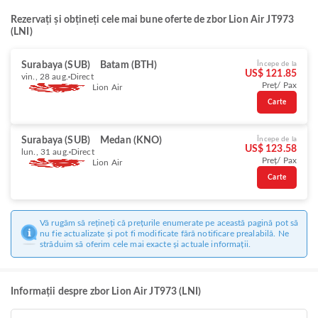
Rezervați și obțineți cele mai bune oferte de zbor Lion Air JT973
(LNI)
Surabaya (SUB)
Batam (BTH)
Începe de la
US$ 121.85
vin., 28 aug.
Direct
Preț/ Pax
Lion Air
Carte
Surabaya (SUB)
Medan (KNO)
Începe de la
US$ 123.58
lun., 31 aug.
Direct
Preț/ Pax
Lion Air
Carte
Vă rugăm să rețineți că prețurile enumerate pe această pagină pot să
nu fie actualizate și pot fi modificate fără notificare prealabilă. Ne
străduim să oferim cele mai exacte și actuale informații.
Informații despre zbor Lion Air JT973 (LNI)