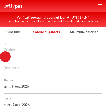
Verificați programul zborului Lion Air JT973 (LNI)
Rămâi la curent cu actualizările stării zborului tău Lion Air JT973(LNI) aici
Sens unic
Călătorie dus-întors
Mai multe destinații
De la
Origine
La
Destinație
Plecare
sâm., 8 aug. 2026
Retur
dum., 9 aug. 2026