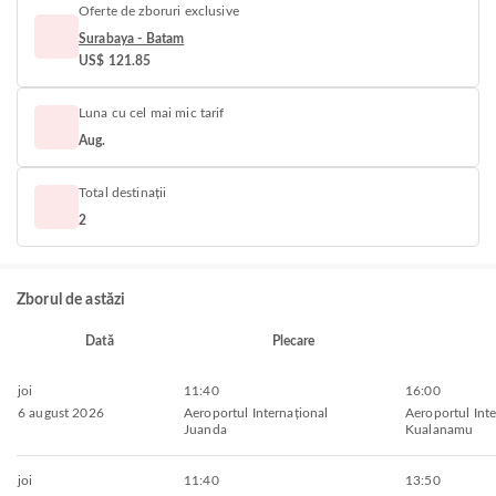
Oferte de zboruri exclusive
Surabaya - Batam
US$ 121.85
Luna cu cel mai mic tarif
Aug.
Total destinații
2
Zborul de astăzi
Dată
Plecare
joi
11:40
16:00
6 august 2026
Aeroportul Internațional
Aeroportul Inte
Juanda
Kualanamu
joi
11:40
13:50