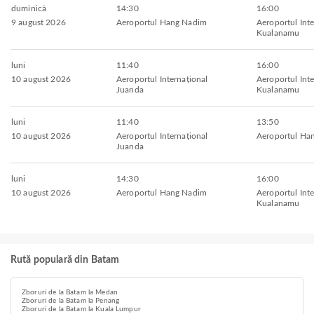
duminică
14:30
16:00
9 august 2026
Aeroportul Hang Nadim
Aeroportul Inte
Kualanamu
luni
11:40
16:00
10 august 2026
Aeroportul Internațional
Aeroportul Inte
Juanda
Kualanamu
luni
11:40
13:50
10 august 2026
Aeroportul Internațional
Aeroportul Ha
Juanda
luni
14:30
16:00
10 august 2026
Aeroportul Hang Nadim
Aeroportul Inte
Kualanamu
Rută populară din Batam
Zboruri de la Batam la Medan
Zboruri de la Batam la Penang
Zboruri de la Batam la Kuala Lumpur