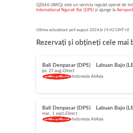
QZ646
(
AWQ
) este un serviciu regulat operat de
In
Internațional Ngurah Rai (DPS)
și ajunge la
Aeropor
Ultima actualizare pe
4 august 2026 la 14:42 GMT+0
Rezervați și obțineți cele ma
Bali Denpasar (DPS)
Labuan Bajo (L
joi, 27 aug.
Direct
Indonesia AirAsia
Bali Denpasar (DPS)
Labuan Bajo (L
mar., 1 sept.
Direct
Indonesia AirAsia