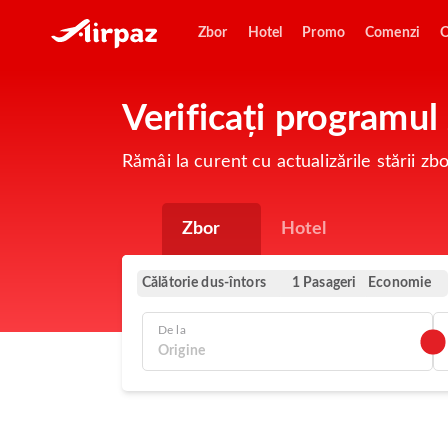
Zbor
Hotel
Promo
Comenzi
O
Verificați programu
Rămâi la curent cu actualizările stării z
Zbor
Hotel
Călătorie dus-întors
Economie
1 Pasageri
De la