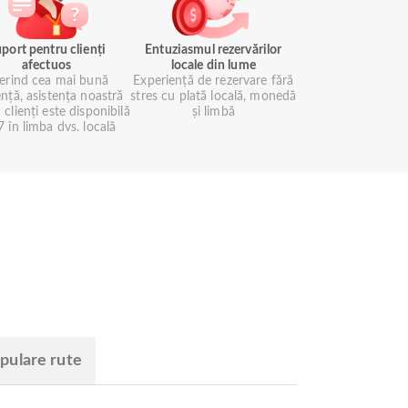
port pentru clienți
Entuziasmul rezervărilor
afectuos
locale din lume
erind cea mai bună
Experiență de rezervare fără
ență, asistența noastră
stres cu plată locală, monedă
 clienți este disponibilă
și limbă
 în limba dvs. locală
pulare rute