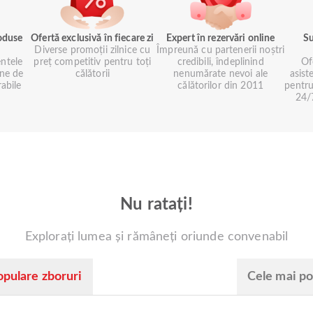
roduse
Ofertă exclusivă în fiecare zi
Expert în rezervări online
Su
Diverse promoții zilnice cu
Împreună cu partenerii noștri
ntele
preț competitiv pentru toți
credibili, îndeplinind
Of
ne de
călătorii
nenumărate nevoi ale
asist
rabile
călătorilor din 2011
pentru
24/7
Nu ratați!
Explorați lumea și rămâneți oriunde convenabil
opulare zboruri
Cele mai po