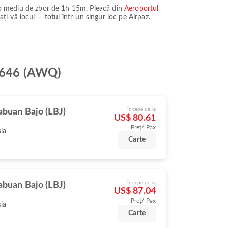
p mediu de zbor de
1h 15m
. Pleacă din
Aeroportul
vați-vă locul — totul într-un singur loc pe Airpaz.
QZ646 (AWQ)
Începe de la
abuan Bajo (LBJ)
US$ 80.61
Preț/ Pax
ia
Carte
Începe de la
abuan Bajo (LBJ)
US$ 87.04
Preț/ Pax
ia
Carte