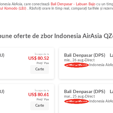
donesia AirAsia
, care conectează
Bali Denpasar - Labuan Bajo
cu un tim
tul Komodo (LBJ)
. Răsfoiți orare în timp real, comparați tarifele și rezer
i bune oferte de zbor Indonesia AirAsia 
Începe de la
BJ)
Bali Denpasar (DPS)
L
US$ 80.52
mie., 26 aug.
Direct
Preț/ Pax
Indonesia AirAs
Carte
Începe de la
BJ)
Bali Denpasar (DPS)
L
US$ 80.61
mar., 25 aug.
Direct
Preț/ Pax
Indonesia AirAs
Carte