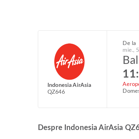
De la
mie., 
Bal
11
Aeropo
Indonesia AirAsia
Domes
QZ646
Despre Indonesia AirAsia Q