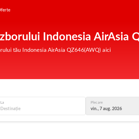
ferte
l zborului Indonesia AirAsi
borului tău Indonesia AirAsia QZ646(AWQ) aici
La
Plecare
vin., 7 aug. 2026