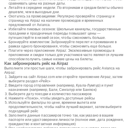
сравнивать цены на разные даты.
Летайте в середине недели: По вторникам и средам билеты обычно
дешевле, чем в выходные дни.
Охотьтесь за промоакциями: Регулярно проверяйте страницу и
страницу на Airpaz на наличие промокодов и временных
предложений от Avianca.
Избегайте пиковых сезонов: Школьные каникулы, государственные
праздники и праздничные периоды повышают цены —
путешествуйте в низкий сезон, чтобы сэкономить больше.
Бронируйте комплектом: Забронируйте перелет и проживание в
рамках одного бронирования, чтобы сэкономить еще больше.
Платите через приложение Airpaz: Эксклюзивные промокоды в
приложении и скидки только для участников часто являются лучшим
способом получить самые низкие цены на билеты.
Как забронировать рейс на Airpaz
Выполните эти простые шаги, чтобы забронировать рейс Avianca на
Airpaz:
Зайдите на сайт Airpaz.com или откройте приложение Airpaz, затем
выберите раздел «Рейс»
Введите город отправления (например, Куала-Лумпур) и пункт
назначения (например, Бали, Сингапур или Бангкок)
Выберите дату поездки и количество пассажиров
Нажмите «Поиск», чтобы увидеть доступные рейсы
Используйте фильтры по цене, времени вылета или
продолжительности, чтобы найти лучший вариант, затем выберите
подходящий рейс
Заполните данные пассажиров точно так, как указано в вашем
паспорте или удостоверении личности (полное имя, дата рождения,
гражданство и контактная информация)