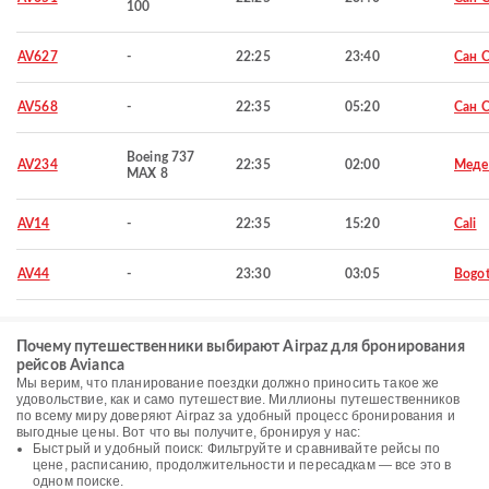
100
AV627
-
22:25
23:40
Сан 
AV568
-
22:35
05:20
Сан 
Boeing 737
AV234
22:35
02:00
Меде
MAX 8
AV14
-
22:35
15:20
Cali
AV44
-
23:30
03:05
Bogo
Почему путешественники выбирают Airpaz для бронирования
рейсов Avianca
Мы верим, что планирование поездки должно приносить такое же
удовольствие, как и само путешествие. Миллионы путешественников
по всему миру доверяют Airpaz за удобный процесс бронирования и
выгодные цены. Вот что вы получите, бронируя у нас:
Быстрый и удобный поиск: Фильтруйте и сравнивайте рейсы по
цене, расписанию, продолжительности и пересадкам — все это в
одном поиске.