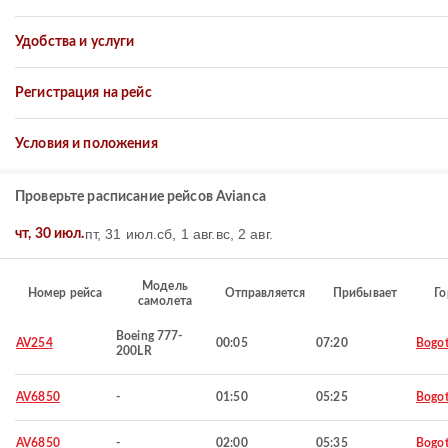
Удобства и услуги
Регистрация на рейс
Условия и положения
Проверьте расписание рейсов Avianca
пт, 31 июл.
сб, 1 авг.
вс, 2 авг.
чт, 30 июл.
Модель
Номер рейса
Отправляется
Прибывает
Го
самолета
Boeing 777-
AV254
00:05
07:20
Bogo
200LR
AV6850
-
01:50
05:25
Bogo
AV6850
-
02:00
05:35
Bogo