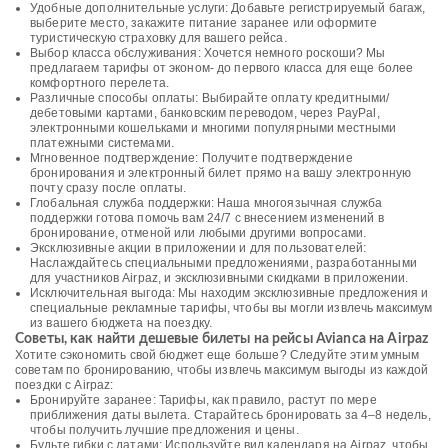
Удобные дополнительные услуги: Добавьте регистрируемый багаж,
выберите место, закажите питание заранее или оформите
туристическую страховку для вашего рейса.
Выбор класса обслуживания: Хочется немного роскоши? Мы
предлагаем тарифы от эконом- до первого класса для еще более
комфортного перелета.
Различные способы оплаты: Выбирайте оплату кредитными/
дебетовыми картами, банковским переводом, через PayPal,
электронными кошельками и многими популярными местными
платежными системами.
Мгновенное подтверждение: Получите подтверждение
бронирования и электронный билет прямо на вашу электронную
почту сразу после оплаты.
Глобальная служба поддержки: Наша многоязычная служба
поддержки готова помочь вам 24/7 с внесением изменений в
бронирование, отменой или любыми другими вопросами.
Эксклюзивные акции в приложении и для пользователей:
Наслаждайтесь специальными предложениями, разработанными
для участников Airpaz, и эксклюзивными скидками в приложении.
Исключительная выгода: Мы находим эксклюзивные предложения и
специальные рекламные тарифы, чтобы вы могли извлечь максимум
из вашего бюджета на поездку.
Советы, как найти дешевые билеты на рейсы Avianca на Airpaz
Хотите сэкономить свой бюджет еще больше? Следуйте этим умным
советам по бронированию, чтобы извлечь максимум выгоды из каждой
поездки с Airpaz:
Бронируйте заранее: Тарифы, как правило, растут по мере
приближения даты вылета. Старайтесь бронировать за 4–8 недель,
чтобы получить лучшие предложения и цены.
Будьте гибки с датами: Используйте вид календаря на Airpaz, чтобы