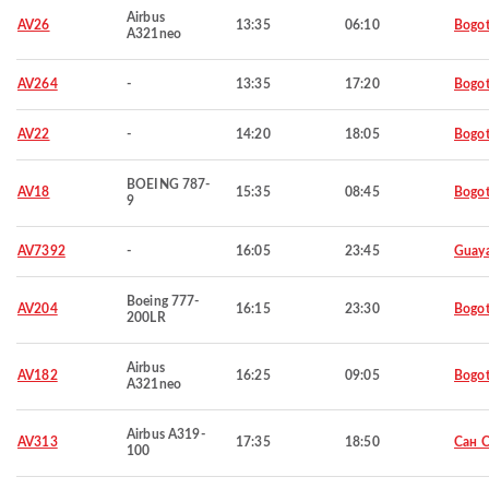
Airbus
AV26
13:35
06:10
Bogo
A321neo
AV264
-
13:35
17:20
Bogo
AV22
-
14:20
18:05
Bogo
BOEING 787-
AV18
15:35
08:45
Bogo
9
AV7392
-
16:05
23:45
Guaya
Boeing 777-
AV204
16:15
23:30
Bogo
200LR
Airbus
AV182
16:25
09:05
Bogo
A321neo
Airbus A319-
AV313
17:35
18:50
Сан 
100