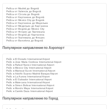
Рейсы от Madrid до Bogotá
Рейсы от Valencia до Bogotá
Рейсы от Cúcuta до Bogotá
Рейсы от Картахена до Bogotá
Рейсы от Mexico City до Bogotá
Рейсы от Картахена до Медельин
Рейсы от Медельин до Картахена
Рейсы от Bogotá до Mexico City
Рейсы от Флорес до Гватемала
Рейсы от Bogotá до Картахена
Рейсы от Гватемала до Флорес
Рейсы от Barcelona до Bogotá
Популярное направление по Аэропорт
Рейс в El Dorado International Airport
Рейс в Jose Maria Cordova International Airport
Рейс в Rafael Nunez International Airport
Рейс в Mexico City International Airport
Рейс в Mariscal Sucre International Airport
Рейс в Adolfo Suarez Madrid Barajas Airport
Рейс в La Aurora International Airport
Рейс в El Salvador International Airport
Рейс в Matecana International Airport
Рейс в Simon Bolivar International Airport
Рейс в Mundo Maya International Airport
Рейс в Camilo Daza International Airport
Популярное направление по Город