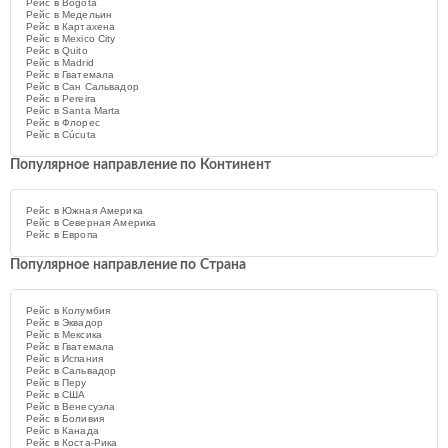
Рейс в Bogotá
Рейс в Медельин
Рейс в Картахена
Рейс в Mexico City
Рейс в Quito
Рейс в Madrid
Рейс в Гватемала
Рейс в Сан Сальвадор
Рейс в Pereira
Рейс в Santa Marta
Рейс в Флорес
Рейс в Cúcuta
Популярное направление по Континент
Рейс в Южная Америка
Рейс в Северная Америка
Рейс в Европа
Популярное направление по Страна
Рейс в Колумбия
Рейс в Эквадор
Рейс в Мексика
Рейс в Гватемала
Рейс в Испания
Рейс в Сальвадор
Рейс в Перу
Рейс в США
Рейс в Венесуэла
Рейс в Боливия
Рейс в Канада
Рейс в Коста-Рика