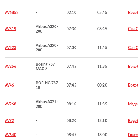
AV6852
-
02:10
05:45
Bogo
Airbus A320-
AV319
07:30
08:45
Сан 
200
Airbus A320-
AV323
07:30
11:45
Сан 
200
Boeing 737
AV256
07:45
11:35
Bogo
MAX 8
BOEING 787-
AV46
07:45
00:20
Bogo
10
Airbus A321-
AV268
08:10
11:35
Меде
200
AV72
-
08:20
12:10
Bogo
AV640
-
08:45
13:00
Гват