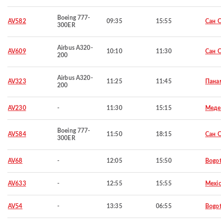
Boeing 777-
AV582
09:35
15:55
Сан 
300ER
Airbus A320-
AV609
10:10
11:30
Сан 
200
Airbus A320-
AV323
11:25
11:45
Пана
200
AV230
-
11:30
15:15
Меде
Boeing 777-
AV584
11:50
18:15
Сан 
300ER
AV68
-
12:05
15:50
Bogo
AV633
-
12:55
15:55
Mexic
AV54
-
13:35
06:55
Bogo