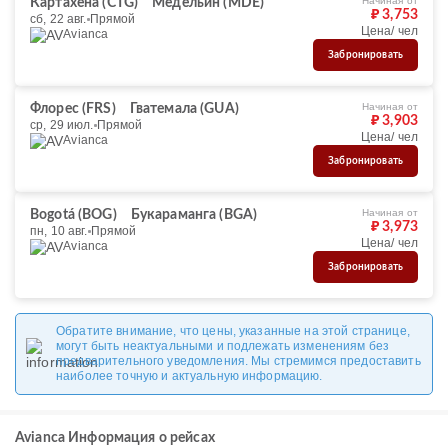
Начиная от
Картахена (CTG)
Медельин (MDE)
₽ 3,753
сб, 22 авг.
Прямой
Цена/ чел
Avianca
Забронировать
Начиная от
Флорес (FRS)
Гватемала (GUA)
₽ 3,903
ср, 29 июл.
Прямой
Цена/ чел
Avianca
Забронировать
Начиная от
Bogotá (BOG)
Букараманга (BGA)
₽ 3,973
пн, 10 авг.
Прямой
Цена/ чел
Avianca
Забронировать
Обратите внимание, что цены, указанные на этой странице,
могут быть неактуальными и подлежать изменениям без
предварительного уведомления. Мы стремимся предоставить
наиболее точную и актуальную информацию.
Avianca Информация о рейсах