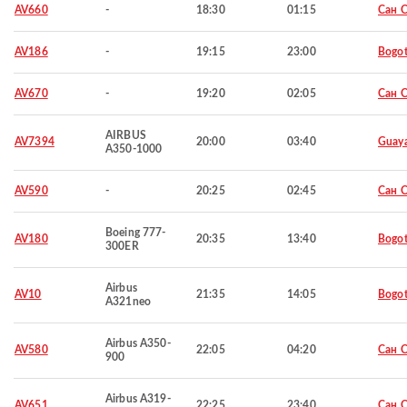
AV660
-
18:30
01:15
Сан 
AV186
-
19:15
23:00
Bogo
AV670
-
19:20
02:05
Сан 
AIRBUS
AV7394
20:00
03:40
Guaya
A350-1000
AV590
-
20:25
02:45
Сан 
Boeing 777-
AV180
20:35
13:40
Bogo
300ER
Airbus
AV10
21:35
14:05
Bogo
A321neo
Airbus A350-
AV580
22:05
04:20
Сан 
900
Airbus A319-
AV651
22:25
23:40
Сан 