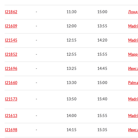
I21862
-
11:30
15:00
Лонд
I21609
-
12:00
13:55
Madr
I21545
-
12:15
14:20
Madr
I21852
-
12:55
15:55
Марр
I21696
-
13:25
14:45
Ивис
I21660
-
13:30
15:00
Palma
I21573
-
13:50
15:40
Madr
I21613
-
14:00
15:55
Madr
I21698
-
14:15
15:35
Ивис