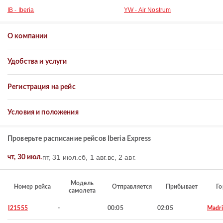
IB - Iberia
YW - Air Nostrum
О компании
Удобства и услуги
Регистрация на рейс
Условия и положения
Проверьте расписание рейсов Iberia Express
пт, 31 июл.
сб, 1 авг.
вс, 2 авг.
чт, 30 июл.
Модель
Номер рейса
Отправляется
Прибывает
Го
самолета
I21555
-
00:05
02:05
Madr