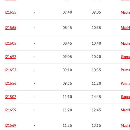
I21655
-
07:40
09:05
Madr
I21565
-
08:45
10:35
Madr
I21605
-
08:45
10:40
Madr
I21692
-
09:05
10:20
Ивис
I21652
-
09:10
10:35
Palma
I21656
-
09:55
11:20
Palma
I21502
-
11:10
14:45
Ланс
I21659
-
11:20
12:45
Madr
I21569
-
11:25
13:15
Madr