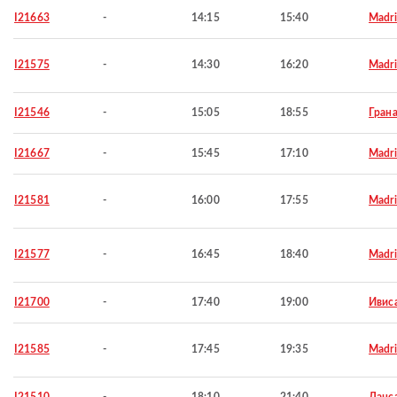
I21663
-
14:15
15:40
Madr
I21575
-
14:30
16:20
Madr
I21546
-
15:05
18:55
Гран
I21667
-
15:45
17:10
Madr
I21581
-
16:00
17:55
Madr
I21577
-
16:45
18:40
Madr
I21700
-
17:40
19:00
Ивис
I21585
-
17:45
19:35
Madr