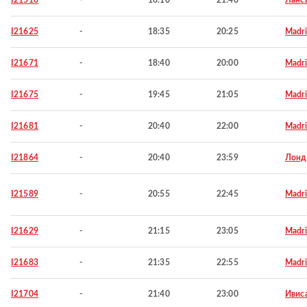
I21510
-
18:10
21:40
Ланс
I21625
-
18:35
20:25
Madr
I21671
-
18:40
20:00
Madr
I21675
-
19:45
21:05
Madr
I21681
-
20:40
22:00
Madr
I21864
-
20:40
23:59
Лонд
I21589
-
20:55
22:45
Madr
I21629
-
21:15
23:05
Madr
I21683
-
21:35
22:55
Madr
I21704
-
21:40
23:00
Ивис