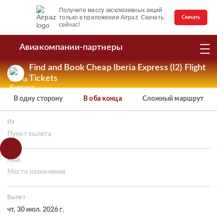
Получите массу эксклюзивных акций
только в приложении Airpaz. Скачать
Скачать
сейчас!
Авиакомпании-партнеры
Find and Book Cheap Iberia Express (I2) Flight
Tickets
В одну сторону
В оба конца
Сложный маршрут
Из
Пункт вылета
Куда
Место назначения
Вылет
чт, 30 июл. 2026 г.