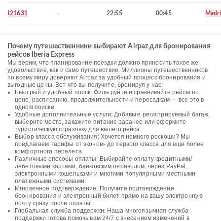
I21631
-
22:55
00:45
Madr
Почему путешественники выбирают Airpaz для бронирования
рейсов Iberia Express
Мы верим, что планирование поездки должно приносить такое же
удовольствие, как и само путешествие. Миллионы путешественников
по всему миру доверяют Airpaz за удобный процесс бронирования и
выгодные цены. Вот что вы получите, бронируя у нас:
Быстрый и удобный поиск: Фильтруйте и сравнивайте рейсы по
цене, расписанию, продолжительности и пересадкам — все это в
одном поиске.
Удобные дополнительные услуги: Добавьте регистрируемый багаж,
выберите место, закажите питание заранее или оформите
туристическую страховку для вашего рейса.
Выбор класса обслуживания: Хочется немного роскоши? Мы
предлагаем тарифы от эконом- до первого класса для еще более
комфортного перелета.
Различные способы оплаты: Выбирайте оплату кредитными/
дебетовыми картами, банковским переводом, через PayPal,
электронными кошельками и многими популярными местными
платежными системами.
Мгновенное подтверждение: Получите подтверждение
бронирования и электронный билет прямо на вашу электронную
почту сразу после оплаты.
Глобальная служба поддержки: Наша многоязычная служба
поддержки готова помочь вам 24/7 с внесением изменений в