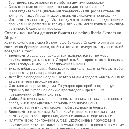
бронирование, отменой или любыми другими вопросами.
Эксклюзивные акции в приложении и для пользователей:
Наслаждайтесь специальными предложениями, разработанными
для участников Airpaz, и эксклюзивными скидками в приложении.
Исключительная выгода: Мы находим эксклюзивные предложения и
специальные рекламные тарифы, чтобы вы могли извлечь максимум
из вашего бюджета на поездку.
Советы, как найти дешевые билеты на рейсы Iberia Express на
Airpaz
Хотите сэкономить свой бюджет еще больше? Следуйте этим умным
советам по бронированию, чтобы извлечь максимум выгоды из каждой
поездки с Airpaz:
Бронируйте заранее: Тарифы, как правило, растут по мере
приближения даты вылета. Старайтесь бронировать за 4–8 недель,
чтобы получить лучшие предложения и цены.
Будьте гибки с датами: Используйте вид календаря на Airpaz, чтобы
сравнивать цены на разные даты.
Летайте в середине недели: По вторникам и средам билеты обычно
дешевле, чем в выходные дни.
Охотьтесь за промоакциями: Регулярно проверяйте страницу и
страницу на Airpaz на наличие промокодов и временных
предложений от Iberia Express.
Избегайте пиковых сезонов: Школьные каникулы, государственные
праздники и праздничные периоды повышают цены —
путешествуйте в низкий сезон, чтобы сэкономить больше.
Бронируйте комплектом: Забронируйте перелет и проживание в
рамках одного бронирования, чтобы сэкономить еще больше.
Платите через приложение Airpaz: Эксклюзивные промокоды в
приложении и скидки только для участников часто являются лучшим