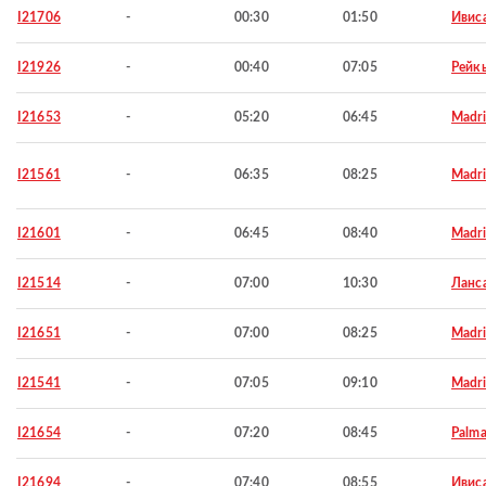
I21706
-
00:30
01:50
Ивис
I21926
-
00:40
07:05
Рейк
I21653
-
05:20
06:45
Madr
I21561
-
06:35
08:25
Madr
I21601
-
06:45
08:40
Madr
I21514
-
07:00
10:30
Ланс
I21651
-
07:00
08:25
Madr
I21541
-
07:05
09:10
Madr
I21654
-
07:20
08:45
Palma
I21694
-
07:40
08:55
Ивис