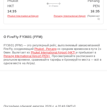
Phuket
Penang
HKT
PEN
1ч 0мин
14:35
16:35
Phuket International Airport
Penang International Airport
(Терминал
1)
О FireFly FY3601 (FFM)
FY3601
(
FFM
) — это регулярный рейс, выполняемый авиакомпанией
FireFly
, соединяющий
Phuket - Penang
со средним временем в пути
1ч
0мин
. Вылетает из
Phuket International Airport (HKT)
и прибывает в
Penang International Airport (PEN)
. Просматривайте расписания в
реальном времени, сравнивайте тарифы и бронируйте места — всё в
одном месте на Airpaz.
Последнее обновл
4 августа 2026 г. в 20:46 GMT+0