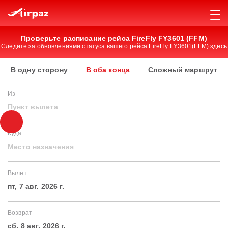
Проверьте расписание рейса FireFly FY3601 (FFM)
Следите за обновлениями статуса вашего рейса FireFly FY3601(FFM) здесь
В одну сторону
В оба конца
Сложный маршрут
Из
Пункт вылета
Куда
Место назначения
Вылет
пт, 7 авг. 2026 г.
Возврат
сб, 8 авг. 2026 г.