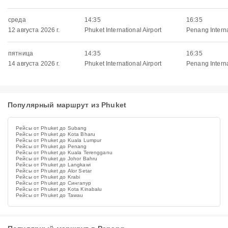
среда
14:35
16:35
12 августа 2026 г.
Phuket International Airport
Penang Interna
пятница
14:35
16:35
14 августа 2026 г.
Phuket International Airport
Penang Interna
Популярный маршрут из Phuket
Рейсы от Phuket до Subang
Рейсы от Phuket до Kota Bharu
Рейсы от Phuket до Kuala Lumpur
Рейсы от Phuket до Penang
Рейсы от Phuket до Kuala Terengganu
Рейсы от Phuket до Johor Bahru
Рейсы от Phuket до Langkawi
Рейсы от Phuket до Alor Setar
Рейсы от Phuket до Krabi
Рейсы от Phuket до Сингапур
Рейсы от Phuket до Kota Kinabalu
Рейсы от Phuket до Tawau