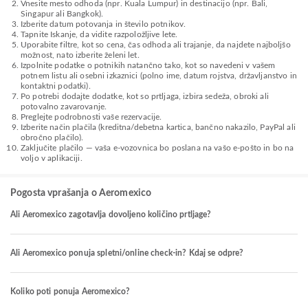
Vnesite mesto odhoda (npr. Kuala Lumpur) in destinacijo (npr. Bali,
Singapur ali Bangkok).
Izberite datum potovanja in število potnikov.
Tapnite Iskanje, da vidite razpoložljive lete.
Uporabite filtre, kot so cena, čas odhoda ali trajanje, da najdete najboljšo
možnost, nato izberite želeni let.
Izpolnite podatke o potnikih natančno tako, kot so navedeni v vašem
potnem listu ali osebni izkaznici (polno ime, datum rojstva, državljanstvo in
kontaktni podatki).
Po potrebi dodajte dodatke, kot so prtljaga, izbira sedeža, obroki ali
potovalno zavarovanje.
Preglejte podrobnosti vaše rezervacije.
Izberite način plačila (kreditna/debetna kartica, bančno nakazilo, PayPal ali
obročno plačilo).
Zaključite plačilo — vaša e-vozovnica bo poslana na vašo e-pošto in bo na
voljo v aplikaciji.
Pogosta vprašanja o Aeromexico
Ali Aeromexico zagotavlja dovoljeno količino prtljage?
Ali Aeromexico ponuja spletni/online check-in? Kdaj se odpre?
Koliko poti ponuja Aeromexico?