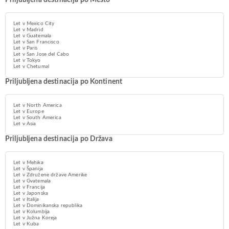
Priljubljena destinacija po Mesto
Let v Mexico City
Let v Madrid
Let v Guatemala
Let v San Francisco
Let v Paris
Let v San Jose del Cabo
Let v Tokyo
Let v Chetumal
Priljubljena destinacija po Kontinent
Let v North America
Let v Europe
Let v South America
Let v Asia
Priljubljena destinacija po Država
Let v Mehika
Let v Španija
Let v Združene države Amerike
Let v Gvatemala
Let v Francija
Let v Japonska
Let v Italija
Let v Dominikanska republika
Let v Kolumbija
Let v Južna Koreja
Let v Kuba