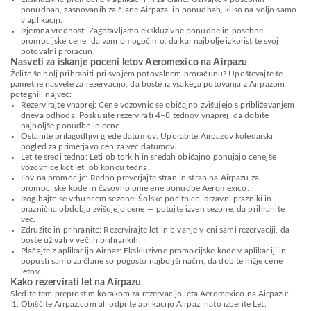
ponudbah, zasnovanih za člane Airpaza, in ponudbah, ki so na voljo samo
v aplikaciji.
Izjemna vrednost: Zagotavljamo ekskluzivne ponudbe in posebne
promocijske cene, da vam omogočimo, da kar najbolje izkoristite svoj
potovalni proračun.
Nasveti za iskanje poceni letov Aeromexico na Airpazu
Želite še bolj prihraniti pri svojem potovalnem proračunu? Upoštevajte te
pametne nasvete za rezervacijo, da boste iz vsakega potovanja z Airpazom
potegnili največ:
Rezervirajte vnaprej: Cene vozovnic se običajno zvišujejo s približevanjem
dneva odhoda. Poskusite rezervirati 4–8 tednov vnaprej, da dobite
najboljše ponudbe in cene.
Ostanite prilagodljivi glede datumov: Uporabite Airpazov koledarski
pogled za primerjavo cen za več datumov.
Letite sredi tedna: Leti ob torkih in sredah običajno ponujajo cenejše
vozovnice kot leti ob koncu tedna.
Lov na promocije: Redno preverjajte stran in stran na Airpazu za
promocijske kode in časovno omejene ponudbe Aeromexico.
Izogibajte se vrhuncem sezone: Šolske počitnice, državni prazniki in
praznična obdobja zvišujejo cene — potujte izven sezone, da prihranite
več.
Združite in prihranite: Rezervirajte let in bivanje v eni sami rezervaciji, da
boste uživali v večjih prihrankih.
Plačajte z aplikacijo Airpaz: Ekskluzivne promocijske kode v aplikaciji in
popusti samo za člane so pogosto najboljši način, da dobite nižje cene
letov.
Kako rezervirati let na Airpazu
Sledite tem preprostim korakom za rezervacijo leta Aeromexico na Airpazu:
Obiščite Airpaz.com ali odprite aplikacijo Airpaz, nato izberite Let.