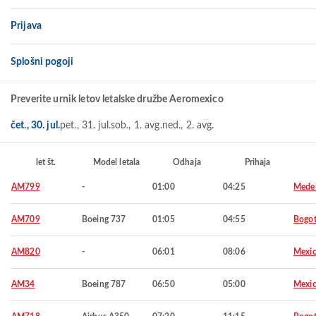
Prijava
Splošni pogoji
Preverite urnik letov letalske družbe Aeromexico
čet., 30. jul.
pet., 31. jul.
sob., 1. avg.
ned., 2. avg.
let št.
Model letala
Odhaja
Prihaja
AM799
-
01:00
04:25
Medel
AM709
Boeing 737
01:05
04:55
Bogo
AM820
-
06:01
08:06
Mexic
AM34
Boeing 787
06:50
05:00
Mexic