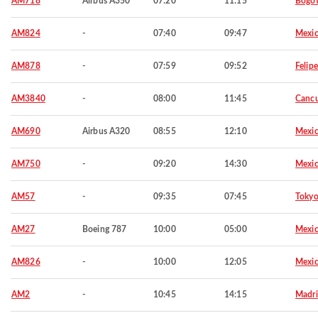
AM718
Airbus A350
07:20
11:15
Bogo
AM824
-
07:40
09:47
Mexic
AM878
-
07:59
09:52
Felip
AM3840
-
08:00
11:45
Canc
AM690
Airbus A320
08:55
12:10
Mexic
AM750
-
09:20
14:30
Mexic
AM57
-
09:35
07:45
Toky
AM27
Boeing 787
10:00
05:00
Mexic
AM826
-
10:00
12:05
Mexic
AM2
-
10:45
14:15
Madr