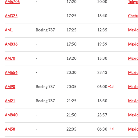
AM6706
-
17:20
20:00
Toky
AM325
-
17:25
18:40
Chet
AM1
Boeing 787
17:25
12:35
Mexic
AM836
-
17:50
19:59
Mexic
AM70
-
19:20
15:30
Mexic
AM656
-
20:30
23:43
Mexic
AM90
Boeing 787
20:35
06:00
+1d
Mexic
AM21
Boeing 787
21:25
16:30
Mexic
AM840
-
21:50
23:57
Mexic
AM58
-
22:05
06:30
+1d
Mexic