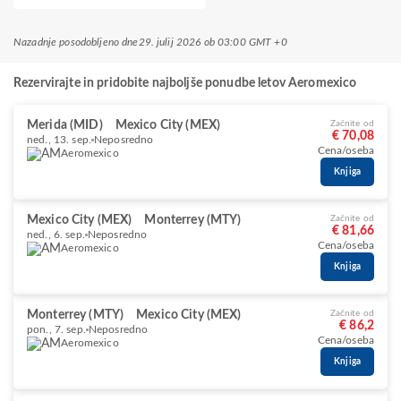
Nazadnje posodobljeno dne
29. julij 2026 ob 03:00 GMT +0
Rezervirajte in pridobite najboljše ponudbe letov Aeromexico
Merida (MID)
Mexico City (MEX)
Začnite od
€ 70,08
ned., 13. sep.
Neposredno
Cena/oseba
Aeromexico
Knjiga
Mexico City (MEX)
Monterrey (MTY)
Začnite od
€ 81,66
ned., 6. sep.
Neposredno
Cena/oseba
Aeromexico
Knjiga
Monterrey (MTY)
Mexico City (MEX)
Začnite od
€ 86,2
pon., 7. sep.
Neposredno
Cena/oseba
Aeromexico
Knjiga