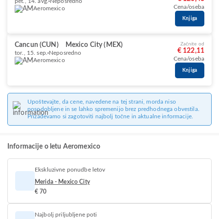
pet., 14. avg.
Neposredno
Cena/oseba
Aeromexico
Knjiga
Cancun (CUN)
Mexico City (MEX)
Začnite od
€ 122,11
tor., 15. sep.
Neposredno
Cena/oseba
Aeromexico
Knjiga
Upoštevajte, da cene, navedene na tej strani, morda niso
posodobljene in se lahko spremenijo brez predhodnega obvestila.
Prizadevamo si zagotoviti najbolj točne in aktualne informacije.
Informacije o letu Aeromexico
Ekskluzivne ponudbe letov
Merida - Mexico City
€ 70
Najbolj priljubljene poti