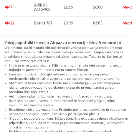
AIRBUS
AM7
22:15
16:00
Mexic
A350-900
AM22
Boeing 787
23:35
03:05
Madr
Zakaj popotniki izberejo Airpaz za rezervacije letov Aeromexico
Verjamemo, da bi moralo biti načrtovanje vašega potovanja enako prijetno
kot potovanje samo. Milijoni popotnikov po vsem svetu zaupajo Airpazu za
brezhibno in proračunu prijazno izkušnjo rezervacije. Tukaj je to, kar boste
dobili, ko rezervirate pri nas:
Hitro in enostavno iskanje: Filtrirajte in primerjajte lete po ceni, urniku,
trajanju in postankih — vse v enem samem iskanju.
Enostavni dodatki: Dodajte oddano prtljago, izberite svoj sedež,
prednaročite obroke ali si zagotovite potovalno zavarovanje za svoj let.
Možnosti razreda vozovnic: Iščete malo dodatnega luksuza? Ponujamo
izbiro razredov vozovnic od ekonomskega do prvega razreda za bolj
premium izkušnjo letenja.
Več načinov plačila: Izbirajte med kreditnimi/debetnimi karticami,
bančnimi nakazili, PayPal, e-denarnicami in številnimi priljubljenimi
lokalnimi možnostmi plačila.
Brezhibna potrditev vozovnice: Prejmite potrditev rezervacije in vozovnico
neposredno v vaš e-poštni nabiralnik po zaključku plačila.
Globalna podpora strankam: Naša večjezična ekipa za podporo strankam je
pripravljena 24/7, da vam pomaga pri spremembah rezervacij, odpovedih
ali kakršnih koli vprašanjih.
Ekskluzivne promocije v aplikaciji in za člane: Uživajte v posebnih