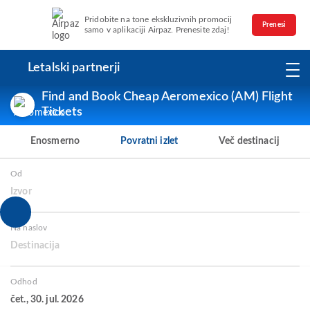
Pridobite na tone ekskluzivnih promocij
Prenesi
samo v aplikaciji Airpaz. Prenesite zdaj!
Letalski partnerji
Find and Book Cheap Aeromexico (AM) Flight
Tickets
Enosmerno
Povratni izlet
Več destinacij
Od
Izvor
Na naslov
Destinacija
Odhod
čet., 30. jul. 2026