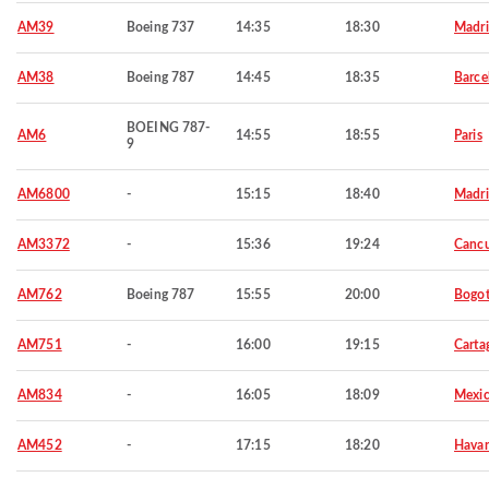
AM39
Boeing 737
14:35
18:30
Madr
AM38
Boeing 787
14:45
18:35
Barce
BOEING 787-
AM6
14:55
18:55
Paris
9
AM6800
-
15:15
18:40
Madr
AM3372
-
15:36
19:24
Canc
AM762
Boeing 787
15:55
20:00
Bogo
AM751
-
16:00
19:15
Carta
AM834
-
16:05
18:09
Mexic
AM452
-
17:15
18:20
Hava