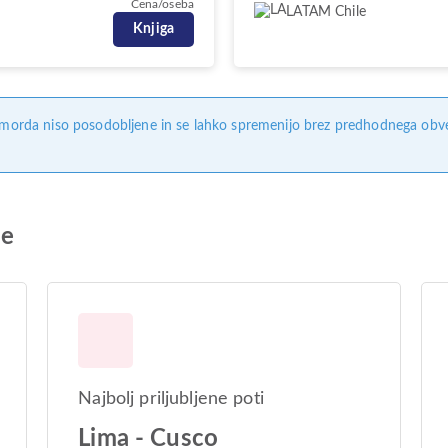
Cena/oseba
LATAM Chile
Knjiga
, morda niso posodobljene in se lahko spremenijo brez predhodnega obves
le
Najbolj priljubljene poti
Lima - Cusco