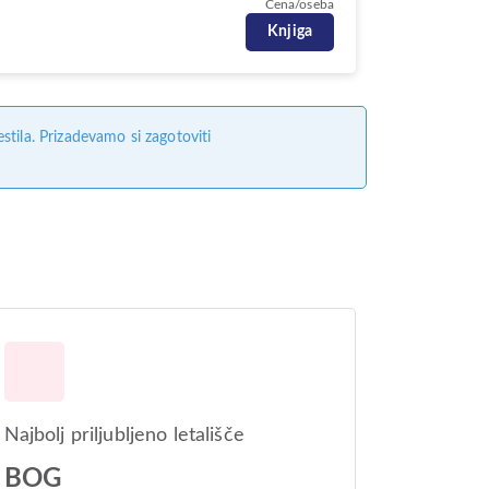
Cena/oseba
Knjiga
tila. Prizadevamo si zagotoviti
Najbolj priljubljeno letališče
BOG