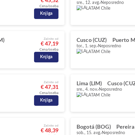
€ 45,52
sre., 12. avg.
Neposredno
Cena/oseba
LATAM Chile
Knjiga
Začnite od
M)
Cusco (CUZ)
Puerto M
€ 47,19
tor., 1. sep.
Neposredno
Cena/oseba
LATAM Chile
Knjiga
Začnite od
Lima (LIM)
Cusco (CUZ
€ 47,31
sre., 4. nov.
Neposredno
Cena/oseba
LATAM Chile
Knjiga
Začnite od
Bogotá (BOG)
Pereira 
€ 48,39
sob., 15. avg.
Neposredno