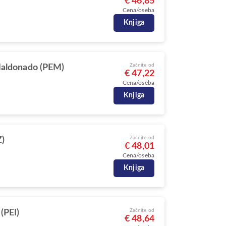
€ 46,85
Cena/oseba
Knjiga
Začnite od
aldonado (PEM)
€ 47,22
Cena/oseba
Knjiga
Začnite od
)
€ 48,01
Cena/oseba
Knjiga
Začnite od
(PEI)
€ 48,64