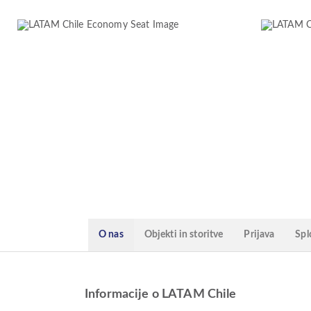
O nas
Objekti in storitve
Prijava
Spl
Informacije o LATAM Chile