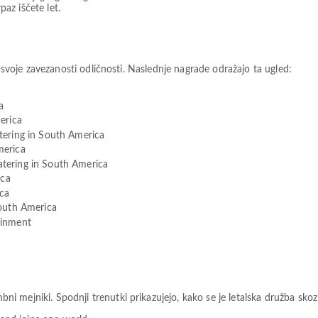
paz iščete let.
i svoje zavezanosti odličnosti. Naslednje nagrade odražajo ta ugled:
a
erica
tering in South America
merica
tering in South America
ica
ca
South America
ainment
mejniki. Spodnji trenutki prikazujejo, kako se je letalska družba skozi 