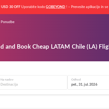
!
USD 30 OFF
Uporabite kodo
GOBEYOND
! – Prenesite aplikacijo in se 
Ponudbe
nd and Book Cheap LATAM Chile (LA) Flig
Na naslov
Odhod
pet., 31. jul. 2026