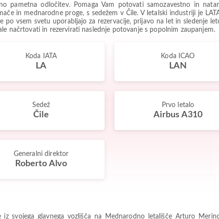
no pametna odločitev. Pomaga Vam potovati samozavestno in natanč
omače in mednarodne proge, s sedežem v Čile. V letalski industriji je L
se po vsem svetu uporabljajo za rezervacije, prijavo na let in sledenje 
le načrtovati in rezervirati naslednje potovanje s popolnim zaupanjem.
Koda IATA
Koda ICAO
LA
LAN
Sedež
Prvo letalo
Čile
Airbus A310
Generalni direktor
Roberto Alvo
iz svojega glavnega vozlišča na Mednarodno letališče Arturo Merino