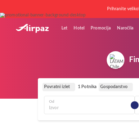
Prihranite veliko
Let
Hotel
Promocija
Naročila
Fi
Povratni izlet
Gospodarstvo
1 Potnika
Od