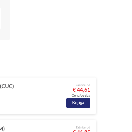
Začnite od
 (CUC)
€ 44,61
Cena/oseba
Knjiga
Začnite od
M)