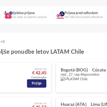
Spletna prijava
Prijava pred odhodom
Na voljo za spletno prijavo
Od 180 minut pred odhodom
T +0
boljše ponudbe letov LATAM Chile
Začnite od
Bogotá (BOG)
Cúcuta
€ 42,45
ned., 27. sep.
Neposredno
Cena/oseba
LATAM Chile
Knjiga
Začnite od
Huaraz (ATA)
Lima (LI