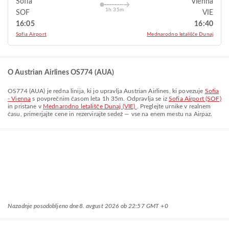
Sofia
Vienna
1h 35m
SOF
VIE
16:05
16:40
Sofia Airport
Mednarodno letališče Dunaj
O Austrian Airlines OS774 (AUA)
OS774
(
AUA
) je redna linija, ki jo upravlja
Austrian Airlines
, ki povezuje
Sofia
- Vienna
s povprečnim časom leta
1h 35m
. Odpravlja se iz
Sofia Airport (SOF)
in pristane v
Mednarodno letališče Dunaj (VIE)
. Preglejte urnike v realnem
času, primerjajte cene in rezervirajte sedež — vse na enem mestu na Airpaz.
Nazadnje posodobljeno dne
8. avgust 2026 ob 22:57 GMT +0