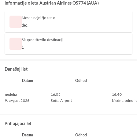
Informacije o letu Austrian Airlines OS774 (AUA)
Mesec najnižje cene
dec.
Skupno število destinacij
1
Današnji let
Datum
Odhod
nedelja
16:05
16:40
9. avgust 2026
Sofia Airport
Mednarodno le
Prihajajoči let
Datum
Odhod