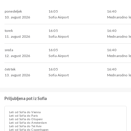
ponedeljek
16:05
16:40
10. avgust 2026
Sofia Airport
Mednarodno le
torek
16:05
16:40
11. avgust 2026
Sofia Airport
Mednarodno le
sreda
16:05
16:40
12. avgust 2026
Sofia Airport
Mednarodno le
četrtek
16:05
16:40
13. avgust 2026
Sofia Airport
Mednarodno le
Priljubljena pot iz Sofia
Leti od Sofia do Vienna
Leti od Sofia do Paris
Leti od Sofia do Otopeni
Leti od Sofia do Amsterdam
Leti od Sofia do Tel Aviv
Leti od Sofia do Copenhagen