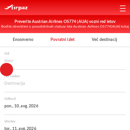
Preverite Austrian Airlines OS774 (AUA) vozni red letov
Bodite obveščeni o posodobitvah statusa leta Austrian Airlines OS774(AUA) tukaj
Enosmerno
Povratni izlet
Več destinacij
Od
Izvor
Na naslov
Destinacija
Odhod
pon., 10. avg. 2026
Vrnitev
tor., 11. avg. 2026