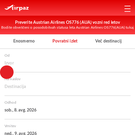
Preverite Austrian Airlines OS776 (AUA) vozni red letov
Bodite obveščeni o posodobitvah statusa leta Austrian Airlines OS776(AUA) tukaj
Enosmerno
Povratni izlet
Več destinacij
Od
Izvor
Na naslov
Destinacija
Odhod
sob., 8. avg. 2026
Vrnitev
ned., 9. avg. 2026