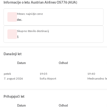
Informacije o letu Austrian Airlines OS776 (AUA)
Mesec najnižje cene
dec.
Skupno število destinacij
1
Današnji let
Datum
Odhod
petek
19:05
19:40
7. avgust 2026
Sofia Airport
Mednarodno le
Prihajajoči let
Datum
Odhod