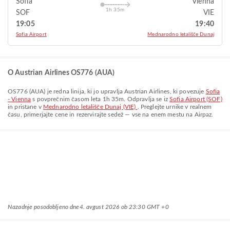
Sofia
Vienna
1h 35m
SOF
VIE
19:05
19:40
Sofia Airport
Mednarodno letališče Dunaj
O Austrian Airlines OS776 (AUA)
OS776
(
AUA
) je redna linija, ki jo upravlja
Austrian Airlines
, ki povezuje
Sofia
- Vienna
s povprečnim časom leta
1h 35m
. Odpravlja se iz
Sofia Airport (SOF)
in pristane v
Mednarodno letališče Dunaj (VIE)
. Preglejte urnike v realnem
času, primerjajte cene in rezervirajte sedež — vse na enem mestu na Airpaz.
Nazadnje posodobljeno dne
4. avgust 2026 ob 23:30 GMT +0