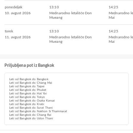
ponedeljek
13:10
14:25
10. avgust 2026
Mednarodno letališče Don
Mednarodno let
Mueang
Mai
torek
13:10
14:25
11. avgust 2026
Mednarodno letališče Don
Mednarodno let
Mueang
Mai
Priljubljena pot iz Bangkok
Leti od Bangkok do Bangkok
Leti od Bangkok do Chiang Mai
Leti od Bangkok do Taipei
Leti od Bangkok do Phuket
Leti od Bangkok do Hat Yai
Leti od Bangkok do Tokyo
Leti od Bangkok do Osaka Kansai
Leti od Bangkok do Krabi
Leti od Bangkok do Surat Thani
Leti od Bangkok do Nakhon Si Thammarat
Leti od Bangkok do Chiang Rai
Leti od Bangkok do Udon Thani