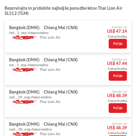
Rezervirajte in pridobite najboljše ponudbe letov Thai Lion Air
SL512 (TLM)
Bangkok (DMK)
Chiang Mai (CNX)
Začnite od
US$ 47.14
čet., 3. sep.
Neposredno
Cena/oseba
Thai Lion Air
Knjiga
Bangkok (DMK)
Chiang Mai (CNX)
Začnite od
US$ 47.44
sre., 2. sep.
Neposredno
Cena/oseba
Thai Lion Air
Knjiga
Bangkok (DMK)
Chiang Mai (CNX)
Začnite od
US$ 48.39
sob., 29. avg.
Neposredno
Cena/oseba
Thai Lion Air
Knjiga
Bangkok (DMK)
Chiang Mai (CNX)
Začnite od
US$ 48.39
ned., 30. avg.
Neposredno
Cena/oseba
Thai Lion Air