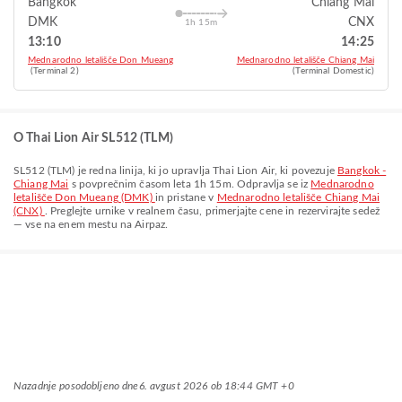
Bangkok
Chiang Mai
DMK
CNX
1h 15m
13:10
14:25
Mednarodno letališče Don Mueang
Mednarodno letališče Chiang Mai
(Terminal 2)
(Terminal Domestic)
O Thai Lion Air SL512 (TLM)
SL512
(
TLM
) je redna linija, ki jo upravlja
Thai Lion Air
, ki povezuje
Bangkok -
Chiang Mai
s povprečnim časom leta
1h 15m
. Odpravlja se iz
Mednarodno
letališče Don Mueang (DMK)
in pristane v
Mednarodno letališče Chiang Mai
(CNX)
. Preglejte urnike v realnem času, primerjajte cene in rezervirajte sedež
— vse na enem mestu na Airpaz.
Nazadnje posodobljeno dne
6. avgust 2026 ob 18:44 GMT +0