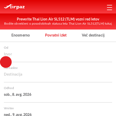
Preverite Thai Lion Air SL512 (TLM) vozni red letov
Bodite obveščeni o posodobitvah statusa leta Thai Lion Air SL512(TLM) tukaj
Enosmerno
Povratni izlet
Več destinacij
Od
Izvor
Na naslov
Destinacija
Odhod
sob., 8. avg. 2026
Vrnitev
ned., 9. avg. 2026