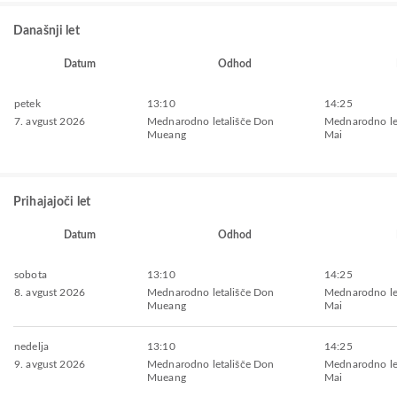
Današnji let
Datum
Odhod
petek
13:10
14:25
7. avgust 2026
Mednarodno letališče Don
Mednarodno let
Mueang
Mai
Prihajajoči let
Datum
Odhod
sobota
13:10
14:25
8. avgust 2026
Mednarodno letališče Don
Mednarodno let
Mueang
Mai
nedelja
13:10
14:25
9. avgust 2026
Mednarodno letališče Don
Mednarodno let
Mueang
Mai