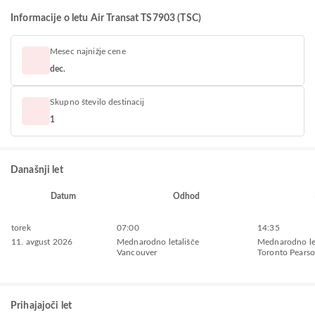
Informacije o letu Air Transat TS7903 (TSC)
Mesec najnižje cene
dec.
Skupno število destinacij
1
Današnji let
Datum
Odhod
torek
07:00
14:35
11. avgust 2026
Mednarodno letališče
Mednarodno let
Vancouver
Toronto Pears
Prihajajoči let