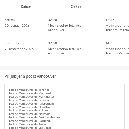
Datum
Odhod
četrtek
07:00
14:35
20. avgust 2026
Mednarodno letališče
Mednarodno let
Vancouver
Toronto Pears
ponedeljek
07:00
14:35
7. september 2026
Mednarodno letališče
Mednarodno let
Vancouver
Toronto Pears
Priljubljena pot iz Vancouver
Leti od Vancouver do Toronto
Leti od Vancouver do Montreal
Leti od Vancouver do Manchester
Leti od Vancouver do London
Leti od Vancouver do Amsterdam
Leti od Vancouver do Hamilton
Leti od Vancouver do Kelowna
Leti od Vancouver do Nashville
Leti od Vancouver do Fort Lauderdale
Leti od Vancouver do Bordeaux
Leti od Vancouver do Rome
Leti od Vancouver do Las Vegas