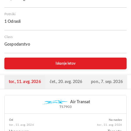
Potniki
1 Odrasli
Class
Gospodarstvo
Iskanje letov
tor., 11. avg. 2026
čet., 20. avg. 2026
pon., 7. sep. 2026
Air Transat
TS7903
Od
Na naslov
tor., 11. avg. 2026
tor., 11. avg. 2026