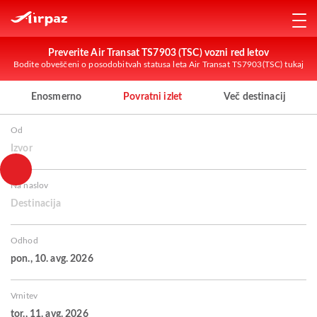
Preverite Air Transat TS7903 (TSC) vozni red letov
Bodite obveščeni o posodobitvah statusa leta Air Transat TS7903(TSC) tukaj
Enosmerno
Povratni izlet
Več destinacij
Od
Izvor
Na naslov
Destinacija
Odhod
pon., 10. avg. 2026
Vrnitev
tor., 11. avg. 2026