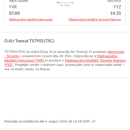
Vancouver
Toronto
4h 35m
YVR
YYZ
07:00
14:35
Mednarodno letališče Vancouver
Mednarodno letališče Toronto Pearson
O Air Transat TS7903 (TSC)
TS7903
(
TSC
) je redna linija, ki jo upravlja
Air Transat
, ki povezuje
Vancouver
- Toronto
s povprečnim časom leta
4h 35m
. Odpravlja se iz
Mednarodno
letališče Vancouver (YVR)
in pristane v
Mednarodno letališče Toronto Pearson
(YYZ)
. Preglejte urnike v realnem času, primerjajte cene in rezervirajte sedež —
vse na enem mestu na Airpaz.
Nazadnje posodobljeno dne
4. avgust 2026 ob 16:38 GMT +0