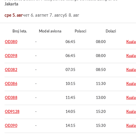
Jakarta
сре 5. авг
чет 6. авг
пет 7. авг
суб 8. авг
Broj leta.
Model aviona
Polasci
Dolazi
OD380
-
06:45
08:00
Kuala
OD398
-
06:45
08:00
Kuala
OD382
-
07:35
08:50
Kuala
OD386
-
10:15
11:30
Kuala
OD388
-
11:45
13:00
Kuala
OD9128
-
14:05
15:20
Kuala
OD390
-
14:15
15:30
Kuala