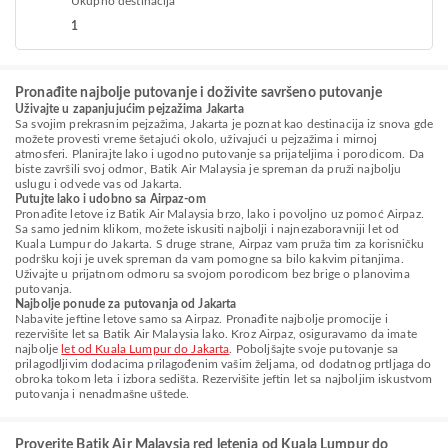
Ukupno destinacija
1
Pronađite najbolje putovanje i doživite savršeno putovanje
Uživajte u zapanjujućim pejzažima Jakarta
Sa svojim prekrasnim pejzažima, Jakarta je poznat kao destinacija iz snova gde
možete provesti vreme šetajući okolo, uživajući u pejzažima i mirnoj
atmosferi. Planirajte lako i ugodno putovanje sa prijateljima i porodicom. Da
biste završili svoj odmor, Batik Air Malaysia je spreman da pruži najbolju
uslugu i odvede vas od Jakarta.
Putujte lako i udobno sa Airpaz-om
Pronađite letove iz Batik Air Malaysia brzo, lako i povoljno uz pomoć Airpaz.
Sa samo jednim klikom, možete iskusiti najbolji i najnezaboravniji let od
Kuala Lumpur do Jakarta. S druge strane, Airpaz vam pruža tim za korisničku
podršku koji je uvek spreman da vam pomogne sa bilo kakvim pitanjima.
Uživajte u prijatnom odmoru sa svojom porodicom bez brige o planovima
putovanja.
Najbolje ponude za putovanja od Jakarta
Nabavite jeftine letove samo sa Airpaz. Pronađite najbolje promocije i
rezervišite let sa Batik Air Malaysia lako. Kroz Airpaz, osiguravamo da imate
najbolje
let od Kuala Lumpur do Jakarta
. Poboljšajte svoje putovanje sa
prilagodljivim dodacima prilagođenim vašim željama, od dodatnog prtljaga do
obroka tokom leta i izbora sedišta. Rezervišite jeftin let sa najboljim iskustvom
putovanja i nenadmašne uštede.
Proverite Batik Air Malaysia red letenja od Kuala Lumpur do