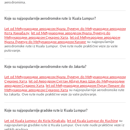
aerodromima.
Koje su najpopularnije aerodromske rute iz Kuala Lumpur?
let od Међународни аеродром Куала Лумпур do Међународни аеродром
Кота Кинабалу
,
let od Међународни аеродром Куала Лумпур do
Међународни аеродром Сукарно Хата
,
let od Међународни аеродром
Куала Лумпур do Међународни аеродром Качинг
su najpopularnije
aerodromske rute iz Kuala Lumpur. Ove rute nude praktične veze za vaše
putovanje.
Koje su najpopularnije aerodromske rute do Jakarta?
let od Међународни аеродром Куала Лумпур do Међународни аеродром
Сукарно Хата
,
let od Aеродром Султан Абдул Азиз Шах do Међународни
аеродром Сукарно Хата
,
let od Међународни аеродром Пулау Пинанг do
Међународни аеродром Сукарно Хата
su najpopularnije aerodromske rute
ka Jakarta. Ove rute nude praktične veze za vaše putovanje.
Koje su najpopularnije gradske rute iz Kuala Lumpur?
let od Kuala Lumpur do Kota Kinabalu
,
let od Kuala Lumpur do Kuching
su
najpopularnije gradske rute iz Kuala Lumpur. Ove rute nude praktične veze iz
velikih gradova.