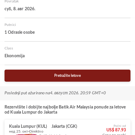
Povratak
суб, 8. авг 2026.
Putnici
1 Odrasle osobe
Class
Ekonomija
Pretražite letove
Poslednji put ažurirano na
4. август 2026. 20:59 GMT+0
Rezervišite i dobijte najbolje Batik Air Malaysia ponude za letove
od Kuala Lumpur do Jakarta
Kuala Lumpur (KUL)
Jakarta (CGK)
Počni od
US$ 87.93
нед 25. окт
Direktno