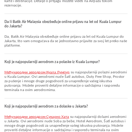
karte i destinacije. Detalje o prtljagu možete videti na Airpazu tokom
rezervacije.
Da li Batik Air Malaysia obezbeđuje online prijavu na let od Kuala Lumpur
do Jakarta?
Da, Batik Air Malaysia obezbeđuje online prijavu za let od Kuala Lumpur do
Jakarta, što vam omogućava da se jednostavno prijavite za svoj let preko naše
platforme.
Koji je najpopularniji aerodrom za polaske iz Kuala Lumpur?
Међународни аеродром Куала Лумпур
su najpopularniji polazni aerodromi
u Kuala Lumpur. Ovi aerodromi nude Šatl autobus, Duty Free Shop, Prostor
za pušenje i mnoge druge pogodnosti za unapređenje vašeg iskustva
putovanja. Možete proveriti detaljne informacije o sadržajima i rasporedu
terminala na ovim aerodromima.
Koji je najpopularniji aerodrom za dolaske u Jakarta?
Међународни аеродром Сукарно Хата
su najpopularniji dolazni aerodromi
u Jakarta. Ovi aerodromi nude Soba za bebe, Hotel Aerodrom, Šatl autobus i
mnoge druge pogodnosti za unapređenje vašeg iskustva putovanja. Možete
proveriti detaljne informacije o sadržajima i rasporedu terminala na ovim