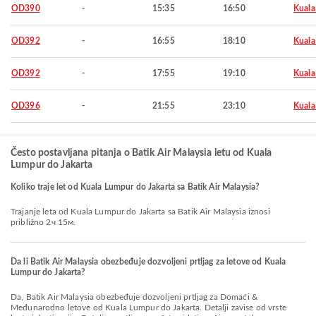
OD390
-
15:35
16:50
Kuala
OD392
-
16:55
18:10
Kuala
OD392
-
17:55
19:10
Kuala
OD396
-
21:55
23:10
Kuala
Često postavljana pitanja o Batik Air Malaysia letu od Kuala
Lumpur do Jakarta
Koliko traje let od Kuala Lumpur do Jakarta sa Batik Air Malaysia?
Trajanje leta od Kuala Lumpur do Jakarta sa Batik Air Malaysia iznosi
približno 2ч 15м.
Da li Batik Air Malaysia obezbeđuje dozvoljeni prtljag za letove od Kuala
Lumpur do Jakarta?
Da, Batik Air Malaysia obezbeđuje dozvoljeni prtljag za Domaći &
Međunarodno letove od Kuala Lumpur do Jakarta. Detalji zavise od vrste