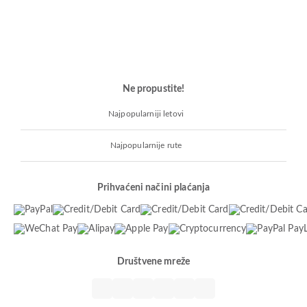
Ne propustite!
Najpopularniji letovi
Najpopularnije rute
Prihvaćeni načini plaćanja
Društvene mreže