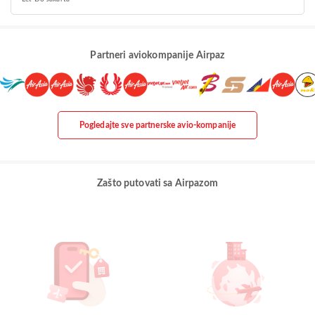
Partneri aviokompanije Airpaz
Pogledajte sve partnerske avio-kompanije
Zašto putovati sa Airpazom