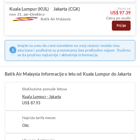
Kuala Lumpur (KUL)
Jakarta (CGK)
Počni od
US$ 97.39
пон 31. авг
Direktno
Cena po osobi
Batik Air Malaysia
Knjiga
Imajte na umu da cene navedene na ovoj stranici možda nisu
ažurirane i podložne su promenama bez prethodne najave. Trudimo
se da pružimo najtačnije i aktuelnije informacije.
Batik Air Malaysia Informacije o letu od Kuala Lumpur do Jakarta
Ekskluzivne ponude letova
Kuala Lumpur - Jakarta
US$ 87.93
Najniža tarifa mesec
Okt.