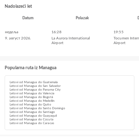
Nadolazeći let
Datum
Polazak
недеља
16:28
19:55
9. август 2026.
La Aurora International
Tocumen Intern
Airport
Airport
Popularna ruta iz Managua
Letovi od Managua do Guatemala
Letovi od Managua do San Salvador
Letovi od Managua do Panama City
Letovi od Managua do Valencia
Letovi od Managua do Bogotá
Letovi od Managua do Medellín
Letovi od Managua do Quito
Letovi od Managua do Santo Domingo
Letovi od Managua do Santiago
Letovi od Managua do Guayaquil
Letovi od Managua do Cúcuta
Letovi od Managua do Caracas