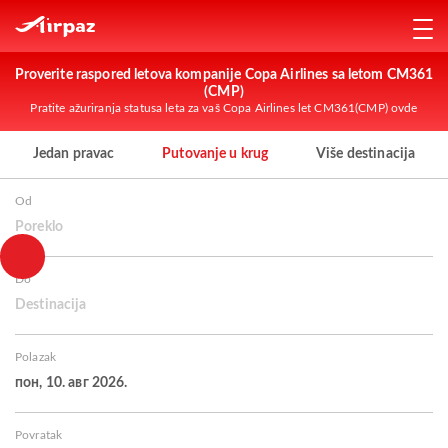
Proverite raspored letova kompanije Copa Airlines sa letom CM361
(CMP)
Pratite ažuriranja statusa leta za vaš Copa Airlines let CM361(CMP) ovde
Jedan pravac
Putovanje u krug
Više destinacija
Od
Poreklo
Do
Destinacija
Polazak
пон, 10. авг 2026.
Povratak