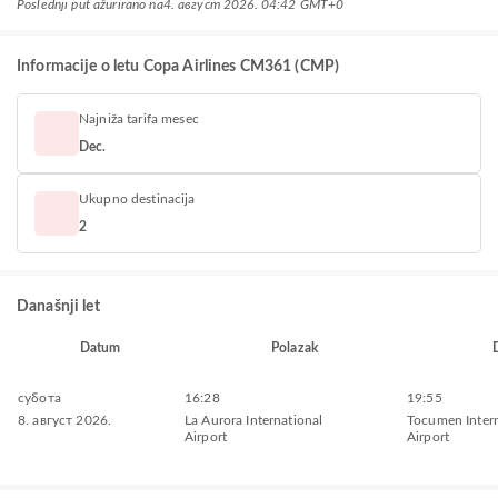
Poslednji put ažurirano na
4. август 2026. 04:42 GMT+0
Informacije o letu Copa Airlines CM361 (CMP)
Najniža tarifa mesec
Dec.
Ukupno destinacija
2
Današnji let
Datum
Polazak
субота
16:28
19:55
8. август 2026.
La Aurora International
Tocumen Intern
Airport
Airport