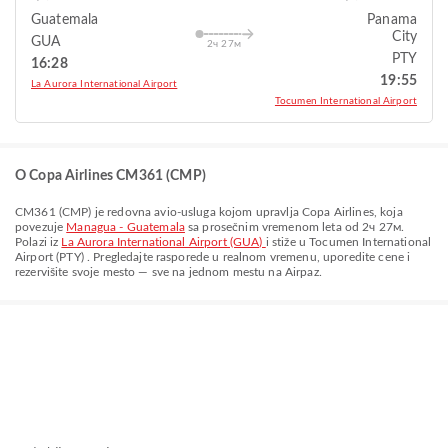
Guatemala
Panama
City
GUA
2ч 27м
PTY
16:28
19:55
La Aurora International Airport
Tocumen International Airport
O Copa Airlines CM361 (CMP)
CM361
(
CMP
) je redovna avio-usluga kojom upravlja
Copa Airlines
, koja
povezuje
Managua - Guatemala
sa prosečnim vremenom leta od
2ч 27м
.
Polazi iz
La Aurora International Airport (GUA)
i stiže u
Tocumen International
Airport (PTY)
. Pregledajte rasporede u realnom vremenu, uporedite cene i
rezervišite svoje mesto — sve na jednom mestu na Airpaz.