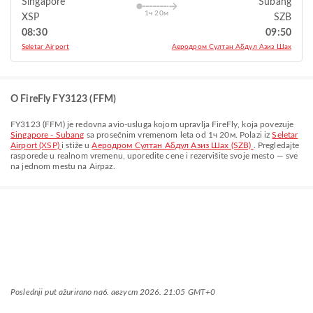
Singapore
Subang
1ч 20м
XSP
SZB
08:30
09:50
Seletar Airport
Aеродром Султан Абдул Азиз Шах
O FireFly FY3123 (FFM)
FY3123
(
FFM
) je redovna avio-usluga kojom upravlja
FireFly
, koja povezuje
Singapore - Subang
sa prosečnim vremenom leta od
1ч 20м
. Polazi iz
Seletar
Airport (XSP)
i stiže u
Aеродром Султан Абдул Азиз Шах (SZB)
. Pregledajte
rasporede u realnom vremenu, uporedite cene i rezervišite svoje mesto — sve
na jednom mestu na Airpaz.
Poslednji put ažurirano na
6. август 2026. 21:05 GMT+0