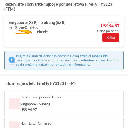
Rezervišite i ostvarite najbolje ponude letova FireFly FY3123
(FFM)
Singapore (XSP)
Subang (SZB)
Počni od
US$ 94.97
чет 3. сеп
Direktno
Cena po osobi
FireFly
Knjiga
Imajte na umu da cene navedene na ovoj stranici možda nisu
ažurirane i podložne su promenama bez prethodne najave. Trudimo
se da pružimo najtačnije i aktuelnije informacije.
Informacije o letu FireFly FY3123 (FFM)
Ekskluzivne ponude letova
Singapore - Subang
US$ 94.97
Najniža tarifa mesec