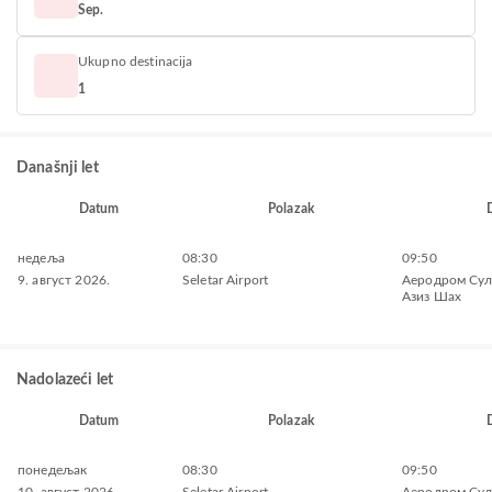
Sep.
Ukupno destinacija
1
Današnji let
Datum
Polazak
недеља
08:30
09:50
9. август 2026.
Seletar Airport
Aеродром Сул
Азиз Шах
Nadolazeći let
Datum
Polazak
понедељак
08:30
09:50