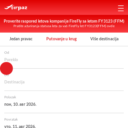
Proverite raspored letova kompanije FireFly sa letom FY3123 (FFM)
Pratite ažuriranja statusa leta za vaš FireFly let FY3123(FFM) ovde
Jedan pravac
Putovanje u krug
Više destinacija
Od
Poreklo
Do
Destinacija
Polazak
пон, 10. авг 2026.
Povratak
уто, 11. авг 2026.