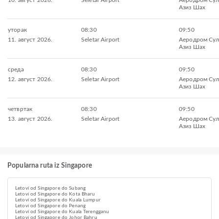
10. август 2026.
Seletar Airport
Aеродром Сул
Азиз Шах
уторак
08:30
09:50
11. август 2026.
Seletar Airport
Aеродром Сул
Азиз Шах
среда
08:30
09:50
12. август 2026.
Seletar Airport
Aеродром Сул
Азиз Шах
четвртак
08:30
09:50
13. август 2026.
Seletar Airport
Aеродром Сул
Азиз Шах
Popularna ruta iz Singapore
Letovi od Singapore do Subang
Letovi od Singapore do Kota Bharu
Letovi od Singapore do Kuala Lumpur
Letovi od Singapore do Penang
Letovi od Singapore do Kuala Terengganu
Letovi od Singapore do Johor Bahru