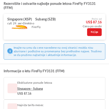
Rezervišite i ostvarite najbolje ponude letova FireFly FY3131
(FFM)
Singapore (XSP)
Subang (SZB)
Počni od
US$ 87.16
суб 29. авг
Direktno
Cena po osobi
FireFly
Knjiga
Imajte na umu da cene navedene na ovoj stranici možda nisu
ažurirane i podložne su promenama bez prethodne najave. Trudimo
se da pružimo najtačnije i aktuelnije informacije.
Informacije o letu FireFly FY3131 (FFM)
Ekskluzivne ponude letova
Singapore - Subang
US$ 87.16
Najniža tarifa mesec