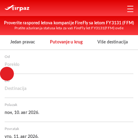
Proverite raspored letova kompanije FireFly sa letom FY3131 (FFM)
Pratite ažuriranja statusa leta za vaš FireFly let FY3131(FFM) ovde
Jedan pravac
Putovanje u krug
Više destinacija
Od
Poreklo
Do
Destinacija
Polazak
пон, 10. авг 2026.
Povratak
уто, 11. авг 2026.