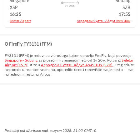
Singapore
Subang
1ч 20м
XSP
SZB
16:35
17:55
Seletar Airport
Aеродром Султан Абдул Азиз Шах
O FireFly FY3131 (FFM)
FY3131
(
FFM
) je redovna avio-usluga kojom upravlja
FireFly
, koja povezuje
Singapore - Subang
sa prosečnim vremenom leta od
1ч 20м
. Polazi iz
Seletar
Airport (XSP)
i stiže u
Aеродром Султан Абдул Азиз Шах (SZB)
. Pregledajte
rasporede u realnom vremenu, uporedite cene i rezervišite svoje mesto — sve
na jednom mestu na Airpaz.
Poslednji put ažurirano na
6. август 2026. 21:05 GMT+0