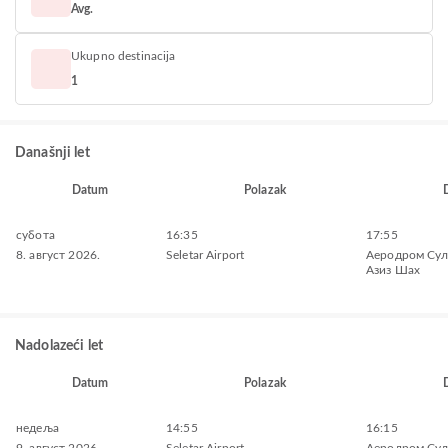
Avg.
Ukupno destinacija
1
Današnji let
Datum
Polazak
субота
16:35
17:55
8. август 2026.
Seletar Airport
Aеродром Сул
Азиз Шах
Nadolazeći let
Datum
Polazak
недеља
14:55
16:15