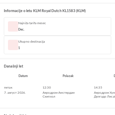
Informacije o letu KLM Royal Dutch KL1583 (KLM)
Najniža tarifa mesec
Dec.
Ukupno destinacija
1
Današnji let
Datum
Polazak
петак
12:30
14:35
7. август 2026.
Aеродром Амстердам
Aеродром Ху
Схипхол
Делгадо Лиса