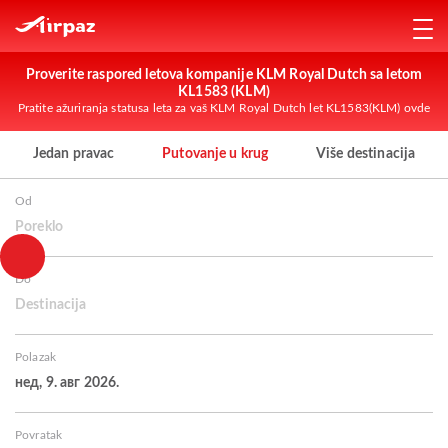
Proverite raspored letova kompanije KLM Royal Dutch sa letom
KL1583 (KLM)
Pratite ažuriranja statusa leta za vaš KLM Royal Dutch let KL1583(KLM) ovde
Jedan pravac
Putovanje u krug
Više destinacija
Od
Poreklo
Do
Destinacija
Polazak
нед, 9. авг 2026.
Povratak