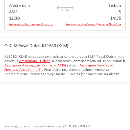
Amsterdam
Lisbon
3ч 5м
AMS
LIS
12:30
14:35
Aеродром Амстердам Схипхол
Aеродром Хумберто Делгадо Лисабон
O KLM Royal Dutch KL1583 (KLM)
KL1583
(
KLM
) je redovna avio-usluga kojom upravlja
KLM Royal Dutch
, koja
povezuje
Amsterdam - Lisbon
sa prosečnim vremenom leta od
3ч 5м
. Polazi iz
Aеродром Амстердам Схипхол (AMS)
i stiže u
Aеродром Хумберто
Делгадо Лисабон (LIS)
. Pregledajte rasporede u realnom vremenu,
uporedite cene i rezervišite svoje mesto — sve na jednom mestu na Airpaz.
Poslednji put ažurirano na
4. август 2026. 10:00 GMT+0