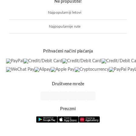
Ne propustite!
Najpopularniji letovi
Najpopularnije rute
Prihvaćeni načini plaćanja
Društvene mreže
Preuzmi