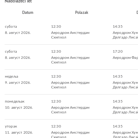
Nadolazeći let
Datum
Polazak
субота
12:30
14:35
8. август 2026.
Aеродром Амстердам
Aеродром Ху
Схипхол
Делгадо Лиса
субота
12:30
17:20
8. август 2026.
Aеродром Амстердам
Aеродром Фа
Схипхол
недеља
12:30
14:35
9. август 2026.
Aеродром Амстердам
Aеродром Ху
Схипхол
Делгадо Лиса
понедељак
12:30
14:35
10. август 2026.
Aеродром Амстердам
Aеродром Ху
Схипхол
Делгадо Лиса
уторак
12:30
14:35
11. август 2026.
Aеродром Амстердам
Aеродром Ху
Схипхол
Делгадо Лиса