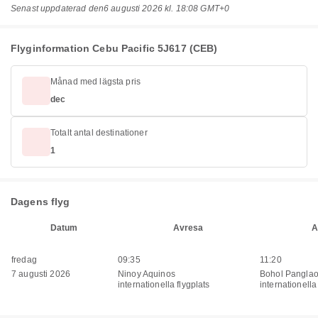
Senast uppdaterad den
6 augusti 2026 kl. 18:08 GMT+0
Flyginformation Cebu Pacific 5J617 (CEB)
Månad med lägsta pris
dec
Totalt antal destinationer
1
Dagens flyg
Datum
Avresa
A
fredag
09:35
11:20
7 augusti 2026
Ninoy Aquinos
Bohol Pangla
internationella flygplats
internationella