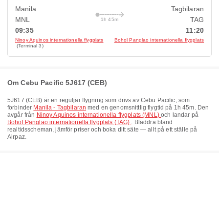
Manila
Tagbilaran
MNL
TAG
1h 45m
09:35
11:20
Ninoy Aquinos internationella flygplats
Bohol Panglao internationella flygplats
(Terminal 3)
Om Cebu Pacific 5J617 (CEB)
5J617
(
CEB
) är en reguljär flygning som drivs av
Cebu Pacific
, som
förbinder
Manila - Tagbilaran
med en genomsnittlig flygtid på
1h 45m
. Den
avgår från
Ninoy Aquinos internationella flygplats (MNL)
och landar på
Bohol Panglao internationella flygplats (TAG)
. Bläddra bland
realtidsscheman, jämför priser och boka ditt säte — allt på ett ställe på
Airpaz.