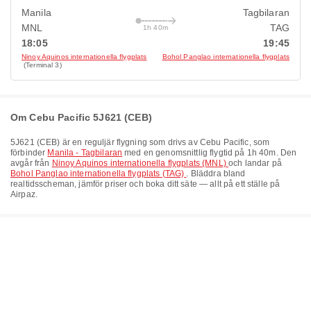
Manila
Tagbilaran
MNL
TAG
1h 40m
18:05
19:45
Ninoy Aquinos internationella flygplats
Bohol Panglao internationella flygplats
(Terminal 3)
Om Cebu Pacific 5J621 (CEB)
5J621
(
CEB
) är en reguljär flygning som drivs av
Cebu Pacific
, som
förbinder
Manila - Tagbilaran
med en genomsnittlig flygtid på
1h 40m
. Den
avgår från
Ninoy Aquinos internationella flygplats (MNL)
och landar på
Bohol Panglao internationella flygplats (TAG)
. Bläddra bland
realtidsscheman, jämför priser och boka ditt säte — allt på ett ställe på
Airpaz.