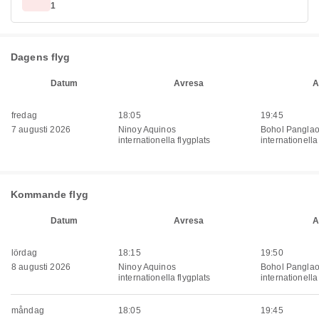
1
Dagens flyg
Datum
Avresa
A
fredag
18:05
19:45
7 augusti 2026
Ninoy Aquinos
Bohol Pangla
internationella flygplats
internationella
Kommande flyg
Datum
Avresa
A
lördag
18:15
19:50
8 augusti 2026
Ninoy Aquinos
Bohol Pangla
internationella flygplats
internationella
måndag
18:05
19:45