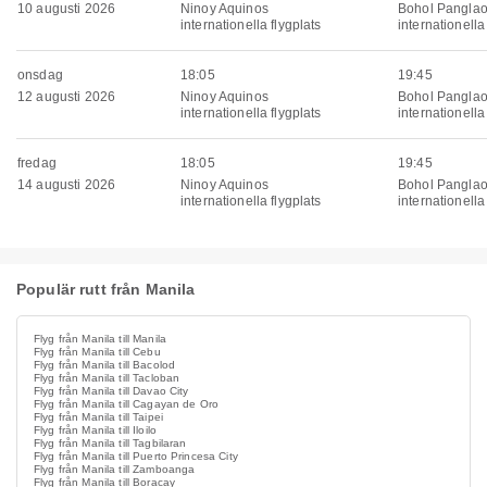
10 augusti 2026
Ninoy Aquinos
Bohol Pangla
internationella flygplats
internationella
onsdag
18:05
19:45
12 augusti 2026
Ninoy Aquinos
Bohol Pangla
internationella flygplats
internationella
fredag
18:05
19:45
14 augusti 2026
Ninoy Aquinos
Bohol Pangla
internationella flygplats
internationella
Populär rutt från Manila
Flyg från Manila till Manila
Flyg från Manila till Cebu
Flyg från Manila till Bacolod
Flyg från Manila till Tacloban
Flyg från Manila till Davao City
Flyg från Manila till Cagayan de Oro
Flyg från Manila till Taipei
Flyg från Manila till Iloilo
Flyg från Manila till Tagbilaran
Flyg från Manila till Puerto Princesa City
Flyg från Manila till Zamboanga
Flyg från Manila till Boracay