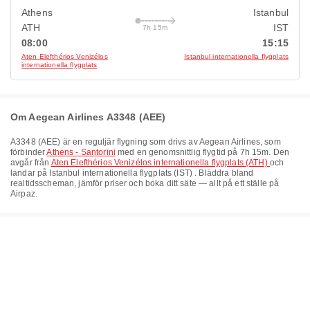
Athens
Istanbul
ATH
IST
7h 15m
08:00
15:15
Aten Elefthérios Venizélos
Istanbul internationella flygplats
internationella flygplats
Om Aegean Airlines A3348 (AEE)
A3348
(
AEE
) är en reguljär flygning som drivs av
Aegean Airlines
, som
förbinder
Athens - Santorini
med en genomsnittlig flygtid på
7h 15m
. Den
avgår från
Aten Elefthérios Venizélos internationella flygplats (ATH)
och
landar på
Istanbul internationella flygplats (IST)
. Bläddra bland
realtidsscheman, jämför priser och boka ditt säte — allt på ett ställe på
Airpaz.