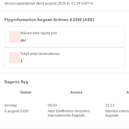
Senast uppdaterad den
4 augusti 2026 kl. 01:24 GMT+0
Flyginformation Aegean Airlines A3348 (AEE)
Månad med lägsta pris
dec
Totalt antal destinationer
1
Dagens flyg
Datum
Avresa
A
torsdag
08:00
15:15
6 augusti 2026
Aten Elefthérios Venizélos
Istanbul intern
internationella flygplats
flygplats