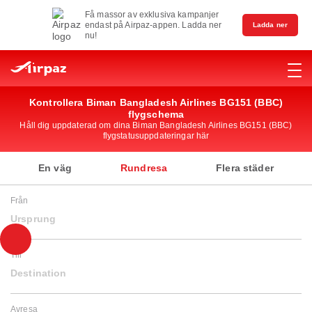
Få massor av exklusiva kampanjer
endast på Airpaz-appen. Ladda ner
Ladda ner
nu!
Kontrollera Biman Bangladesh Airlines BG151 (BBC)
flygschema
Håll dig uppdaterad om dina Biman Bangladesh Airlines BG151 (BBC)
flygstatusuppdateringar här
En väg
Rundresa
Flera städer
Från
Ursprung
Till
Destination
Avresa