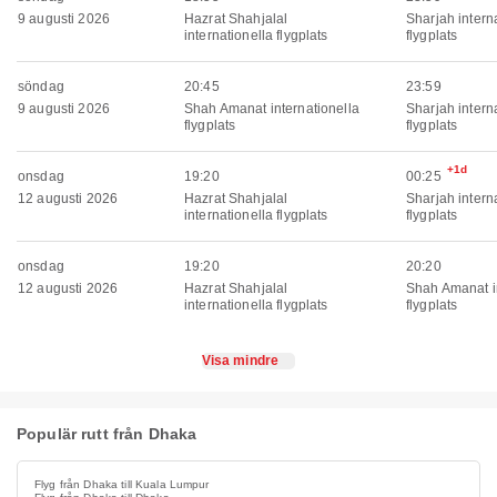
9 augusti 2026
Hazrat Shahjalal
Sharjah intern
internationella flygplats
flygplats
söndag
20:45
23:59
9 augusti 2026
Shah Amanat internationella
Sharjah intern
flygplats
flygplats
+1d
onsdag
19:20
00:25
12 augusti 2026
Hazrat Shahjalal
Sharjah intern
internationella flygplats
flygplats
onsdag
19:20
20:20
12 augusti 2026
Hazrat Shahjalal
Shah Amanat in
internationella flygplats
flygplats
Visa mindre
Populär rutt från Dhaka
Flyg från Dhaka till Kuala Lumpur