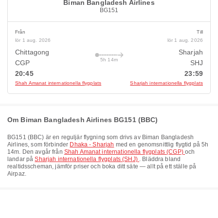
Biman Bangladesh Airlines
BG151
Från
Till
lör 1 aug. 2026
lör 1 aug. 2026
Chittagong
Sharjah
5h 14m
CGP
SHJ
20:45
23:59
Shah Amanat internationella flygplats
Sharjah internationella flygplats
Om Biman Bangladesh Airlines BG151 (BBC)
BG151
(
BBC
) är en reguljär flygning som drivs av
Biman Bangladesh
Airlines
, som förbinder
Dhaka - Sharjah
med en genomsnittlig flygtid på
5h
14m
. Den avgår från
Shah Amanat internationella flygplats (CGP)
och
landar på
Sharjah internationella flygplats (SHJ)
. Bläddra bland
realtidsscheman, jämför priser och boka ditt säte — allt på ett ställe på
Airpaz.