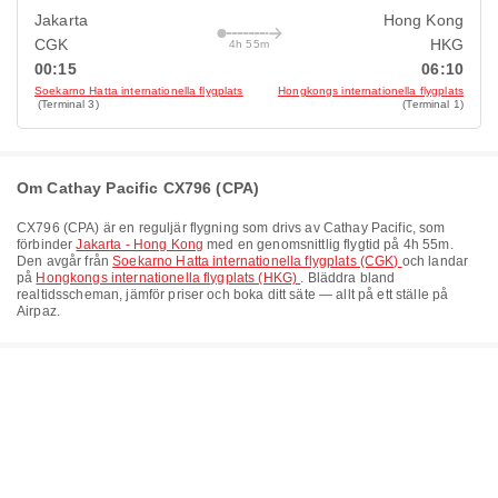
Jakarta
Hong Kong
CGK
HKG
4h 55m
00:15
06:10
Soekarno Hatta internationella flygplats
Hongkongs internationella flygplats
(Terminal 3)
(Terminal 1)
Om Cathay Pacific CX796 (CPA)
CX796
(
CPA
) är en reguljär flygning som drivs av
Cathay Pacific
, som
förbinder
Jakarta - Hong Kong
med en genomsnittlig flygtid på
4h 55m
.
Den avgår från
Soekarno Hatta internationella flygplats (CGK)
och landar
på
Hongkongs internationella flygplats (HKG)
. Bläddra bland
realtidsscheman, jämför priser och boka ditt säte — allt på ett ställe på
Airpaz.