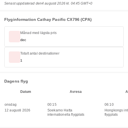
Senast uppdaterad den
4 augusti 2026 kl. 04:45 GMT+0
Flyginformation Cathay Pacific CX796 (CPA)
Månad med lägsta pris
dec
Totalt antal destinationer
1
Dagens flyg
Datum
Avresa
A
onsdag
00:15
06:10
12 augusti 2026
Soekarno Hatta
Hongkongs int
internationella flygplats
flygplats