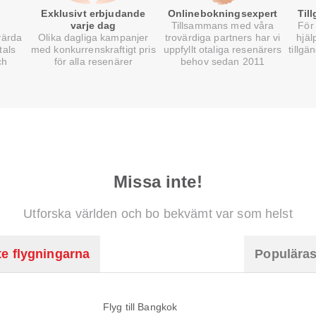
Exklusivt erbjudande
Onlinebokningsexpert
Til
varje dag
Tillsammans med våra
För 
värda
Olika dagliga kampanjer
trovärdiga partners har vi
hjäl
tals
med konkurrenskraftigt pris
uppfyllt otaliga resenärers
tillgä
ch
för alla resenärer
behov sedan 2011
Missa inte!
Utforska världen och bo bekvämt var som helst
e flygningarna
Populäras
Flyg till Bangkok