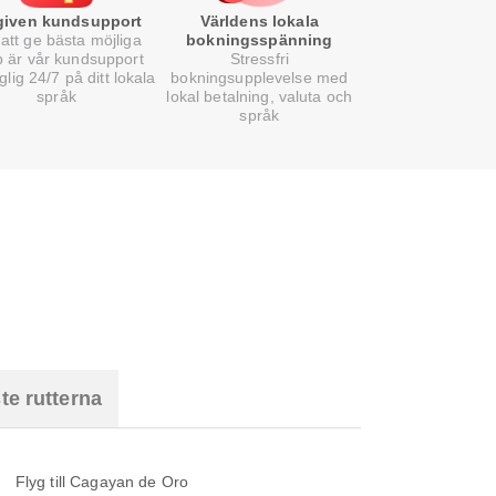
lgiven kundsupport
Världens lokala
att ge bästa möjliga
bokningsspänning
p är vår kundsupport
Stressfri
nglig 24/7 på ditt lokala
bokningsupplevelse med
språk
lokal betalning, valuta och
språk
te rutterna
Flyg till Cagayan de Oro