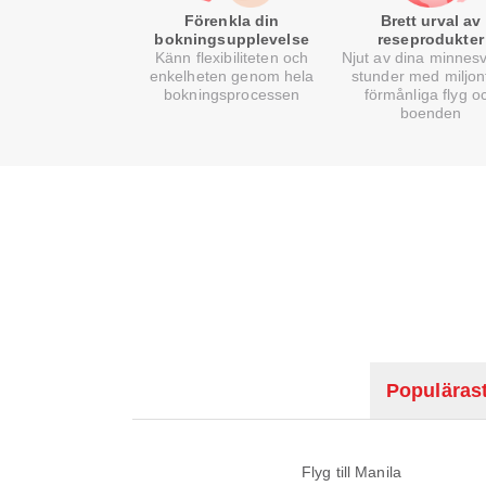
Förenkla din
Brett urval av
bokningsupplevelse
reseprodukter
Känn flexibiliteten och
Njut av dina minnes
enkelheten genom hela
stunder med miljon
bokningsprocessen
förmånliga flyg o
boenden
Populärast
Flyg till Manila