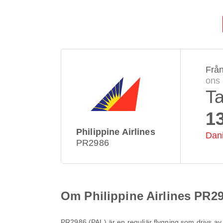
Frå
ons 
T
1
Philippine Airlines
Dani
PR2986
Om Philippine Airlines PR2
PR2986
(
PAL
) är en reguljär flygning som drivs a