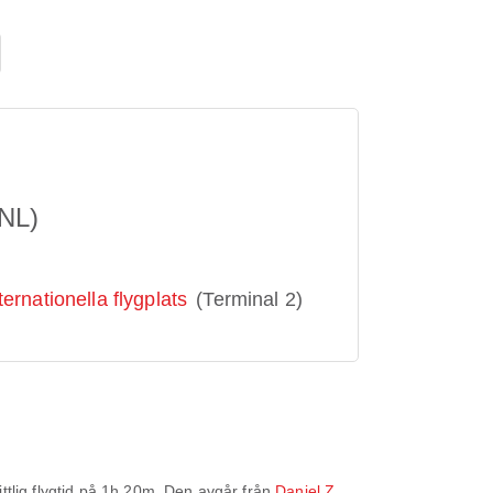
NL)
ernationella flygplats
(Terminal 2)
lig flygtid på
1h 20m
. Den avgår från
Daniel Z