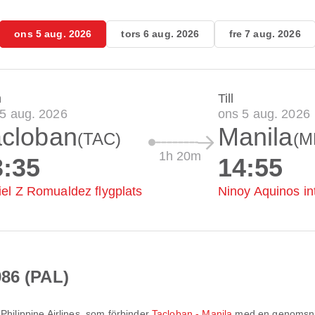
ons 5 aug. 2026
tors 6 aug. 2026
fre 7 aug. 2026
n
Till
5 aug. 2026
ons 5 aug. 2026
acloban
Manila
(TAC)
(M
1h 20m
3:35
14:55
el Z Romualdez flygplats
Ninoy Aquinos int
986 (PAL)
v
Philippine Airlines
, som förbinder
Tacloban - Manila
med en genomsnitt