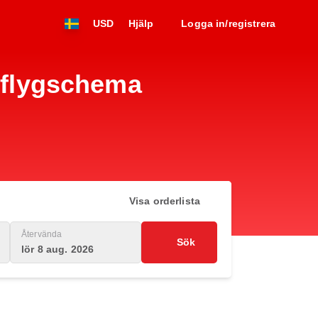
USD
Hjälp
Logga in/registrera
) flygschema
Visa orderlista
Återvända
Sök
lör 8 aug. 2026