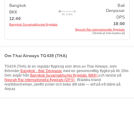
Bangkok
Bali
Denpasar
BKK
4h 20m
DPS
12:40
18:00
Bangkok Suvarnabhumis flygplats
Ngurah Rai internationella flygplats
(Terminal International)
Om Thai Airways TG439 (THA)
TG439
(
THA
) är en reguljär flygning som drivs av
Thai Airways
, som
förbinder
Bangkok - Bali Denpasar
med en genomsnittlig flygtid på
4h 20m
.
Den avgår från
Bangkok Suvarnabhumis flygplats (BKK)
och landar på
Ngurah Rai internationella flygplats (DPS)
. Bläddra bland
realtidsscheman, jämför priser och boka ditt säte — allt på ett ställe på
Airpaz.