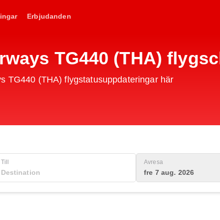
ingar
Erbjudanden
Airways TG440 (THA) flygs
ys TG440 (THA) flygstatusuppdateringar här
Till
Avresa
fre 7 aug. 2026