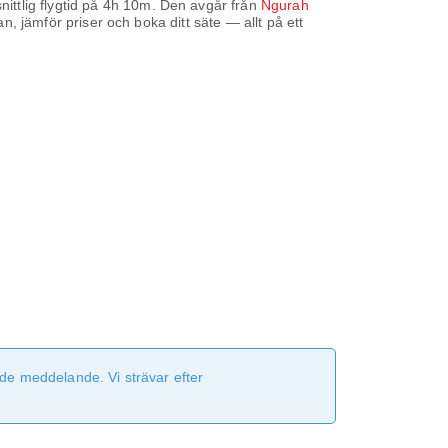
ttlig flygtid på
4h 10m
. Den avgår från
Ngurah
n, jämför priser och boka ditt säte — allt på ett
de meddelande. Vi strävar efter