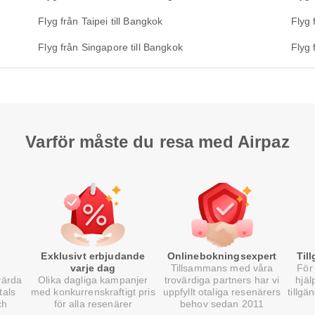
Flyg från Taipei till Bangkok
Flyg 
Flyg från Singapore till Bangkok
Flyg 
Varför måste du resa med Airpaz
Exklusivt erbjudande
Onlinebokningsexpert
Til
varje dag
Tillsammans med våra
För 
värda
Olika dagliga kampanjer
trovärdiga partners har vi
hjäl
tals
med konkurrenskraftigt pris
uppfyllt otaliga resenärers
tillgä
ch
för alla resenärer
behov sedan 2011