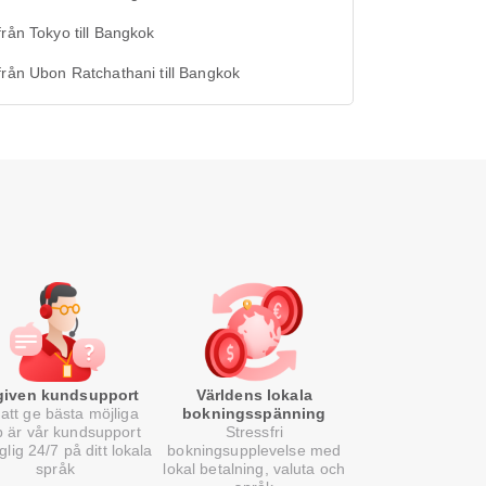
från Tokyo till Bangkok
från Ubon Ratchathani till Bangkok
lgiven kundsupport
Världens lokala
att ge bästa möjliga
bokningsspänning
p är vår kundsupport
Stressfri
nglig 24/7 på ditt lokala
bokningsupplevelse med
språk
lokal betalning, valuta och