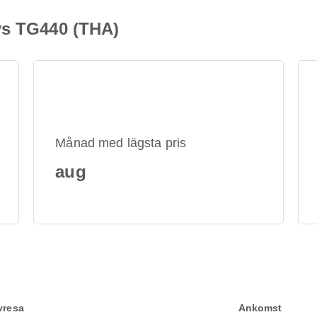
ys TG440 (THA)
Månad med lägsta pris
aug
vresa
Ankomst