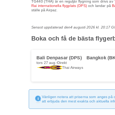
TG440
(
THA
) är en reguljär flygning som drivs av
Rai internationella flygplats (DPS)
och landar på
B
ställe på Airpaz.
Senast uppdaterad den
4 augusti 2026 kl. 20:17 
Boka och få de bästa flyge
Bali Denpasar (DPS)
Bangkok (B
tors 27 aug.
Direkt
Thai Airways
Vänligen notera att priserna som anges på 
att erbjuda den mest exakta och aktuella in