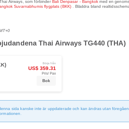
Thai Airways
, som förbinder
Bali Denpasar - Bangkok
med en genomsni
angkok Suvarnabhumis flygplats (BKK)
. Bläddra bland realtidsschema
GMT+0
rbjudandena Thai Airways TG440 (THA)
Börja från
KK)
US$ 359.31
Pris/ Pax
Bok
denna sida kanske inte är uppdaterade och kan ändras utan föregåen
formationen.