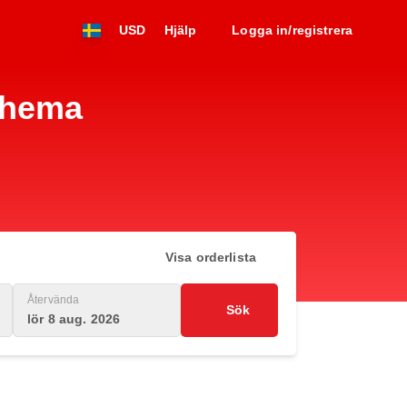
USD
Hjälp
Logga in/registrera
chema
Visa orderlista
Återvända
Sök
lör 8 aug. 2026