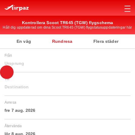
Kontrollera Scoot TR645 (TGW) flygschema
Håll dig uppdaterad om dina Scoot TR645 (TGW) flygstatusuppdateringar här
En väg
Rundresa
Flera städer
Från
Ursprung
Till
Destination
Avresa
fre 7 aug. 2026
Återvända
lör 8 aug. 2026