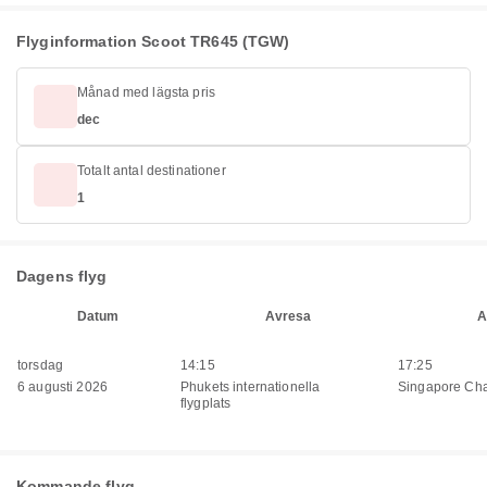
Flyginformation Scoot TR645 (TGW)
Månad med lägsta pris
dec
Totalt antal destinationer
1
Dagens flyg
Datum
Avresa
A
torsdag
14:15
17:25
6 augusti 2026
Phukets internationella
Singapore Chan
flygplats
Kommande flyg