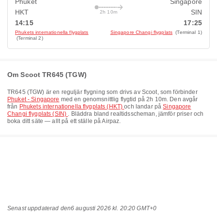
Phuket
Singapore
HKT
SIN
2h 10m
14:15
17:25
Phukets internationella flygplats
Singapore Changi flygplats
(Terminal 1)
(Terminal 2)
Om Scoot TR645 (TGW)
TR645
(
TGW
) är en reguljär flygning som drivs av
Scoot
, som förbinder
Phuket - Singapore
med en genomsnittlig flygtid på
2h 10m
. Den avgår
från
Phukets internationella flygplats (HKT)
och landar på
Singapore
Changi flygplats (SIN)
. Bläddra bland realtidsscheman, jämför priser och
boka ditt säte — allt på ett ställe på Airpaz.
Senast uppdaterad den
6 augusti 2026 kl. 20:20 GMT+0