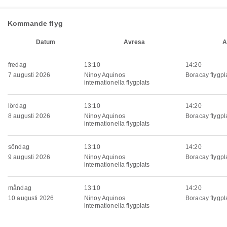
Kommande flyg
Datum
Avresa
A
fredag
13:10
14:20
7 augusti 2026
Ninoy Aquinos
Boracay flygpl
internationella flygplats
lördag
13:10
14:20
8 augusti 2026
Ninoy Aquinos
Boracay flygpl
internationella flygplats
söndag
13:10
14:20
9 augusti 2026
Ninoy Aquinos
Boracay flygpl
internationella flygplats
måndag
13:10
14:20
10 augusti 2026
Ninoy Aquinos
Boracay flygpl
internationella flygplats