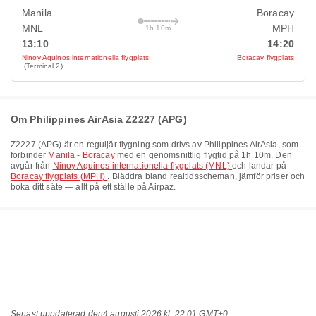
Manila
Boracay
MNL
MPH
1h 10m
13:10
14:20
Ninoy Aquinos internationella flygplats
Boracay flygplats
(Terminal 2)
Om Philippines AirAsia Z2227 (APG)
Z2227
(
APG
) är en reguljär flygning som drivs av
Philippines AirAsia
, som
förbinder
Manila - Boracay
med en genomsnittlig flygtid på
1h 10m
. Den
avgår från
Ninoy Aquinos internationella flygplats (MNL)
och landar på
Boracay flygplats (MPH)
. Bläddra bland realtidsscheman, jämför priser och
boka ditt säte — allt på ett ställe på Airpaz.
Senast uppdaterad den
4 augusti 2026 kl. 22:01 GMT+0